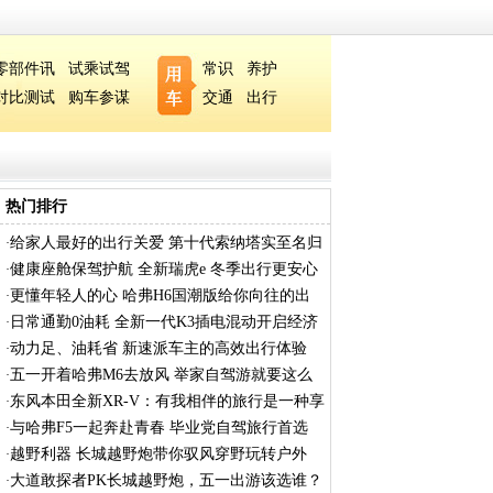
零部件讯
试乘试驾
常识
养护
对比测试
购车参谋
交通
出行
热门排行
给家人最好的出行关爱 第十代索纳塔实至名归
·
健康座舱保驾护航 全新瑞虎e 冬季出行更安心
·
更懂年轻人的心 哈弗H6国潮版给你向往的出
·
行
日常通勤0油耗 全新一代K3插电混动开启经济
·
出
动力足、油耗省 新速派车主的高效出行体验
·
五一开着哈弗M6去放风 举家自驾游就要这么
·
浪
东风本田全新XR-V：有我相伴的旅行是一种享
·
受
与哈弗F5一起奔赴青春 毕业党自驾旅行首选
·
越野利器 长城越野炮带你驭风穿野玩转户外
·
大道敢探者PK长城越野炮，五一出游该选谁？
·