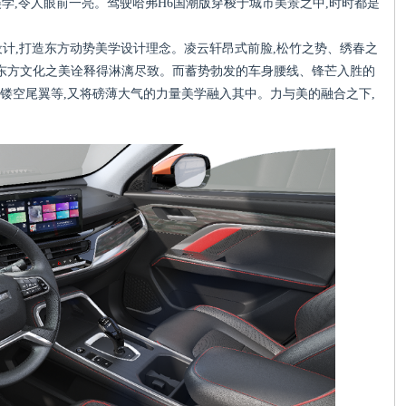
美学,令人眼前一亮。驾驶哈弗H6国潮版穿梭于城市美景之中,时时都是
设计,打造东方动势美学设计理念。凌云轩昂式前脸,松竹之势、绣春之
不将东方文化之美诠释得淋漓尽致。而蓄势勃发的车身腰线、锋芒入胜的
动镂空尾翼等,又将磅薄大气的力量美学融入其中。力与美的融合之下,