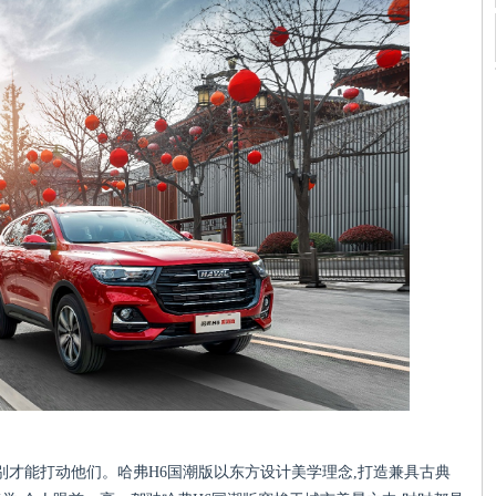
别才能打动他们。哈弗H6国潮版以东方设计美学理念,打造兼具古典