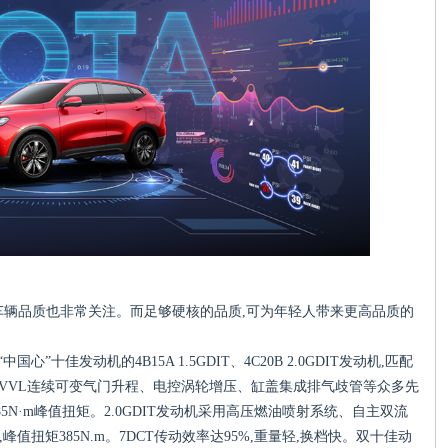
车辆品质也非常关注。而足够硬核的品质,可为年轻人带来更高品质的
。
”十佳发动机的4B15A 1.5GDIT、4C20B 2.0GDIT发动机,匹配
具有CVVL连续可变气门升程、电控涡轮增压、缸盖集成排气歧管等众多先
发285N·m峰值扭矩。2.0GDIT发动机采用高压燃油喷射系统、自主双流
峰值扭矩385N.m。7DCT传动效率达95%,重量轻,换档快。双十佳动