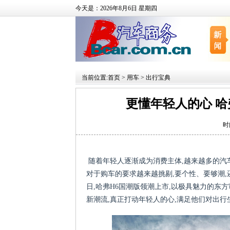
今天是：2026年8月6日 星期四
当前位置:
首页
>
用车
>
出行宝典
更懂年轻人的心 哈
时
随着年轻人逐渐成为消费主体,越来越多的汽
对于购车的要求越来越挑剔,要个性、要够潮,
日,哈弗H6国潮版领潮上市,以极具魅力的东方
新潮流,真正打动年轻人的心,满足他们对出行