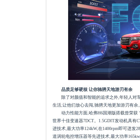
品质足够硬核 让你驰骋天地游刃有余
除了对颜值和智能的追求之外,年轻人对
生活,让他们放心去闯,驰骋天地更加游刃有余
动力性能方面,哈弗H6国潮版搭载曾荣获 “中国心
世界十佳变速器7DCT。1.5GDIT发动机
进技术,最大功率124kW,在1400rpm即可迸
道涡轮电控增压器等先进技术,最大功率165kw,