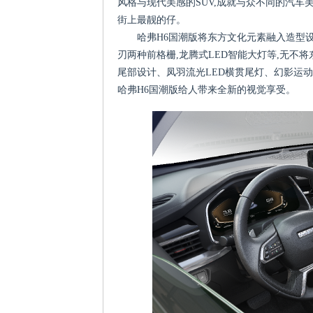
风格与现代美感的SUV,成就与众不同的汽车
街上最靓的仔。
哈弗H6国潮版将东方文化元素融入造型
刃两种前格栅,龙腾式LED智能大灯等,无
尾部设计、凤羽流光LED横贯尾灯、幻影运
哈弗H6国潮版给人带来全新的视觉享受。