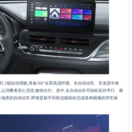
景L2级自动驾驶,具备360°全景高清环视、全自动泊车、车道居中保
,让消费者安心无忧,愉快出行。其中,全自动泊车可轻松应对平行、垂
全场景的自动泊车,即便是新手司机也能轻松完成各种困难的停车操