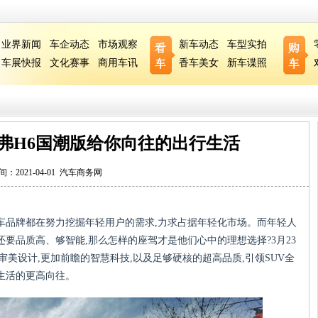
业界新闻
车企动态
市场观察
新车动态
车型实拍
车展快报
文化赛事
商用车讯
香车美女
新车谍照
弗H6国潮版给你向往的出行生活
间：2021-04-01
汽车商务网
车品牌都在努力挖掘年轻用户的需求,力求占据年轻化市场。而年轻人
还要品质高、够智能,那么怎样的座驾才是他们心中的理想选择?3月23
审美设计,更加前瞻的智慧科技,以及足够硬核的超高品质,引领SUV全
生活的更高向往。