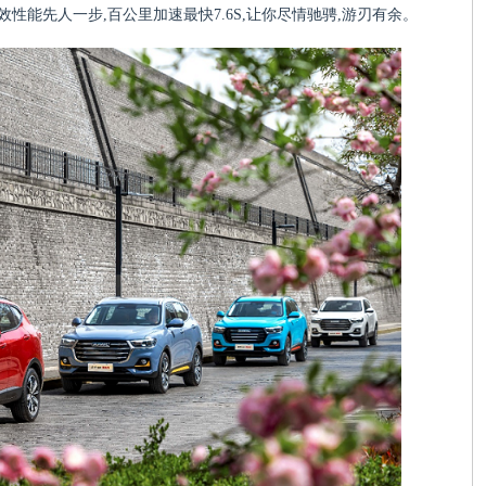
效性能先人一步,百公里加速最快7.6S,让你尽情驰骋,游刃有余。