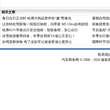
至名归
相关文章
·
春日出行正当时 哈弗大狗品类伴你“趣”野春光
·
暑期自驾游最
·
让你轻松驾驭每一段假日旅程，问界新 M5 Ultra自有妙招
能还在线
·
初春踏青首
·
哈弗SUV早春出行安全指南：智驭春雨，安心出行
行新体验
·
节后返程“
·
冰雪旅游蓄势待发，冬季自驾有TA省心又安心！
·
冬季出行最
·
自驾游新体验 有了这款车让旅途更省心更舒心
·
霜降时节话
联系我
©
汽车商务网
2000 -
2026 版