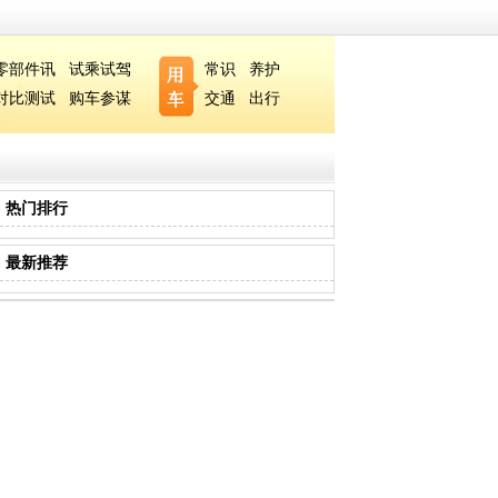
零部件讯
试乘试驾
常识
养护
对比测试
购车参谋
交通
出行
热门排行
最新推荐