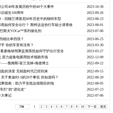
公司40年发展历程中的40个大事件
2023-10-30
识诞生100周年
2023-09-26
2023：回顾兰博基尼60年历史中的独特车型
2023-08-23
暴雨如何安全出行？ 斯柯达这份行车贴士请查收
2023-08-01
| 巴斯夫VOCat™系列催化剂
2023-07-06
3挡就比单挡强？
2023-06-25
帮手 你的车里有没有？
2023-03-30
| 看麦格纳驾乘监测系统如何守护出行安全
2023-03-27
代 原力超集电驱用技术领跑市场
2022-12-09
”——詹姆斯•富兰克林•海德博士
2022-09-22
钥匙的演变 无钥匙时代已经到来
2022-09-15
关于奥迪RS 6的20个事实 你知道吗？
2022-08-20
驾乘指南：助力平安抵达假期目的地
2022-08-05
车灯”的“进化史”
2022-07-23
年大事记
2022-07-06
736
1
2
3
4
5
6
7
8
9
10
下一页
尾页