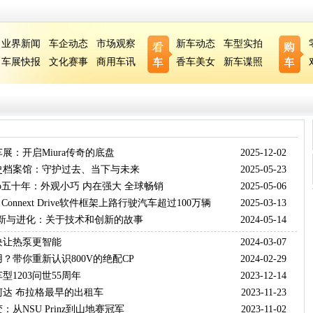
业界新闻
车企动态
市场观察
新车动态
车型实拍
车展快报
文化赛事
商用车讯
香车美女
新车谍照
车展：开启Miura传奇的底盘
2025-12-02
史档案馆：守护过去、当下与未来
2025-05-23
lo五十年：外观小巧 内在强大 全球畅销
2025-05-06
 Connext Drive软件框架上路行驶汽车超过100万辆
2025-03-13
n的革新与进化：关于技术和创新的故事
2024-05-14
块让热泵更智能
2024-03-07
？带你重新认识800V的绝配CP
2024-02-29
型1203问世55周年
2023-12-14
柯达 布拉格最早的出租车
2023-11-23
：从NSU Prinz到山地赛冠军
2023-11-02