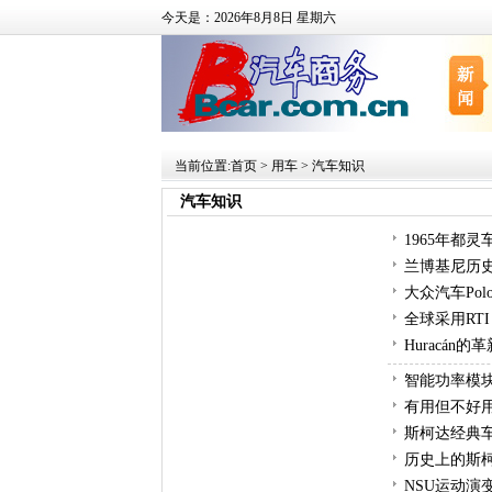
今天是：2026年8月8日 星期六
当前位置:
首页
>
用车
>
汽车知识
汽车知识
1965年都灵
兰博基尼历
大众汽车Po
全球采用RTI
Huracá
智能功率模
有用但不好用
斯柯达经典车
历史上的斯
NSU运动演变