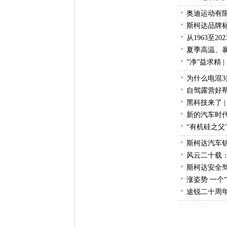
奥迪运动有限
斯柯达品牌标
从1963至
夏季高温、
“净”益求精 
为什么电混
自驾露营好
黑科技来了 
新的汽车时
“有机硅之父
斯柯达汽车
风云二十载：
斯柯达安全
涨姿势 一个“
途锐二十周