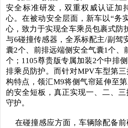
安全标准研发，双重权威认证加
心。在被动安全层面，新车以“务
心，致力于实现全车乘员包裹式防
与
6
碰撞传感器，全系标配主
/
副驾
囊
2
个、前排远端侧安全气囊
1
个、
个；
1105
尊贵版专属加装
2
个中排侧
排乘员防护。而针对
MPV
车型第三
构特点，领汇
M9
将侧气帘延伸至第
的安全短板，真正实现一、二、三
守护。
在碰撞感应方面，车辆除配备前