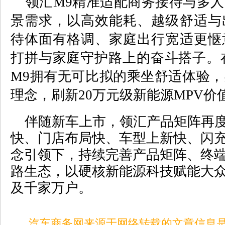
领汇
M9
精准适配商务接待与多人
景需求，以高效能耗、越级舒适与
待体面有格调、家庭出行宽适更惬
打拼与家庭守护路上的奋斗搭子。
M9
拥有无可比拟的乘坐舒适体验，
理念，刷新
20
万元级新能源
MPV
价
伴随新车上市，领汇产品矩阵再度
快、门店布局快、车型上新快、闪充
念引领下，持续完善产品矩阵、终
路生态，以硬核新能源科技赋能大
及千家万户。
汽车商务网来源于网络转载的文章信息是