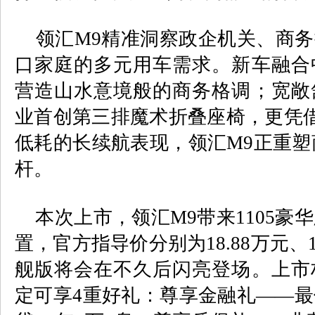
领汇
M9
精准洞察政企机关、商务
口家庭的多元用车需求。新车融合
营造山水意境般的商务格调；宽敞
业首创第三排魔术折叠座椅，更凭
低耗的长续航表现，领汇
M9
正重塑
杆。
本次上市，领汇
M9
带来
1105
豪华
置，官方指导价分别为
18.88
万元、
舰版将会在不久后闪亮登场。上市
定可享
4
重好礼：尊享金融礼
——
最