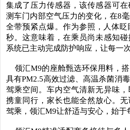
集成了压力传感器，该传感器可在
测车门内部空气压力的变化，在
8
毫
全带预紧点爆。作为参照，人体眨
秒。这意味着，在乘员尚未感知碰
系统已主动完成防护响应，让每一
领汇
M9
的座舱甄选环保用料，搭
具有
PM2.5
高效过滤、高温杀菌消
驾乘空间。车内空气清新无异味，
携童同行，家长也能全然放心。无
驾乘，领汇
M9
让舒适与安心，始于