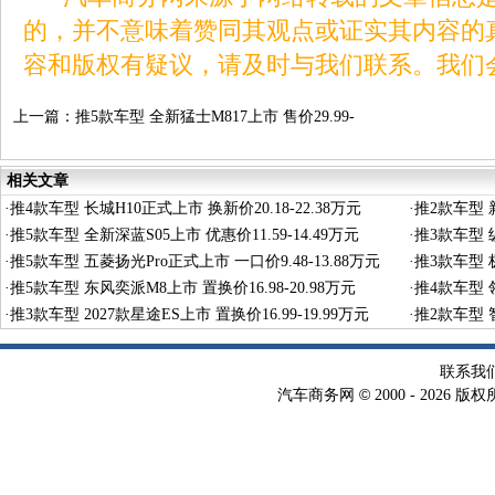
的，并不意味着赞同其观点或证实其内容的
容和版权有疑议，请及时与我们联系。我们
上一篇：
推5款车型 全新猛士M817上市 售价29.99-
39.99万元
相关文章
·
推4款车型 长城H10正式上市 换新价20.18-22.38万元
·
推2款车型 新
·
推5款车型 全新深蓝S05上市 优惠价11.59-14.49万元
·
推3款车型 纵
·
推5款车型 五菱扬光Pro正式上市 一口价9.48-13.88万元
·
推3款车型 极
·
推5款车型 东风奕派M8上市 置换价16.98-20.98万元
·
推4款车型 领
·
推3款车型 2027款星途ES上市 置换价16.99-19.99万元
·
推2款车型 智
联系我
©
汽车商务网
2000 -
2026 版