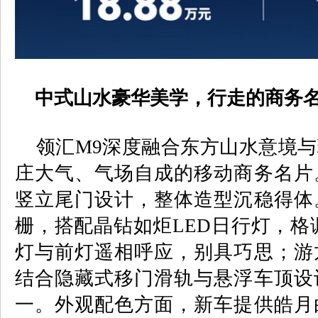
中式山水豪华美学，行走的商务
领汇
M9
深度融合东方山水意境与
庄大气、气场自成的移动商务名片
竖立尾门设计，整体造型沉稳得体
栅，搭配晶钻如炬
LED
日行灯，格
灯与前灯遥相呼应，别具巧思；游
结合隐藏式移门滑轨与悬浮车顶设
一。外观配色方面，新车提供皓月