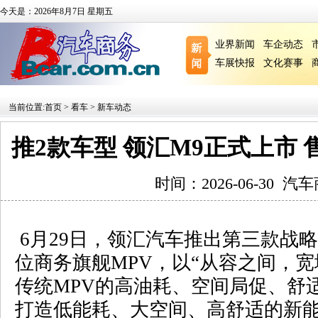
今天是：2026年8月7日 星期五
业界新闻
车企动态
车展快报
文化赛事
当前位置:
首页
>
看车
>
新车动态
推2款车型 领汇M9正式上市 售价1
时间：2026-06-30
汽车
6
月
29
日，领汇汽车推出第三款战略
位商务旗舰
MPV
，以“从容之间，宽
传统
MPV
的高油耗、空间局促、舒
打造低能耗、大空间、高舒适的新