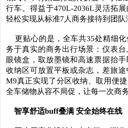
行车。得益于
470L-2036L
灵活拓展
轻松实现从标准
7
人商务接待到团队
更贴心的是，全车共
35
处精细化
务于真实的商务出行场景：仪表台
眼镜盒，取放墨镜和高速票据抬手
收纳区可放置平板或杂志，差旅途
M9
真正实现了分区收纳、取用便捷
全车储物从容不局促，让每一次商
智享舒适
buff
叠满 安全始终在线