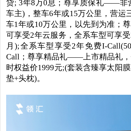
贷
; 3
年
8
万
0
息；尊享质保礼
——
非
车主
)
，整车
6
年或
15
万公里，营运
车
1
年或
10
万公里，以先到为准；尊
可享受
2
年云服务，全系车型可享受
月
);
全系车型享受
2
年免费
I-Call(5
Call
；尊享精品礼
——
上市精品礼，
时权益价
1999
元
;(
套装含臻享太阳膜
垫
+
头枕
)
。