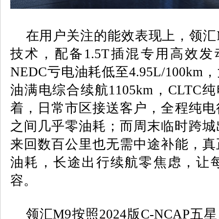
在用户关注的能效表现上，领汇
技术，配备
1.5T
插混专用高效发
NEDC
亏电油耗低至
4.95L/100km
，
油满电综合续航
1105km
，
CLTC
纯
着，日常市区接送客户，全程纯电
之间几乎零油耗；而周末临时跨城
来回数百公里也无需中途补能，真
油耗，长途出行续航零焦虑，让
容。
领汇
M9
按照
2024
版
C-NCAP
五星