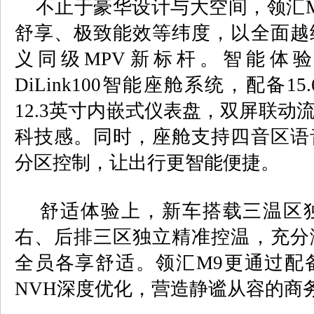
不止于豪华设计与大空间，领汇
舒享、极致能效等纬度，以全面越
义同级
MPV
新标杆。智能体
DiLink100
智能座舱系统，配备
15.
12.3
英寸内嵌式仪表盘，双屏联动
科技感。同时，座舱支持四音区语
分区控制，让出行更智能便捷。
舒适体验上，新车搭载三温区独
右、后排三区独立精准控温，充分
全员各享舒适。领汇
M9
更通过配
NVH
深度优化，营造静谧从容的商