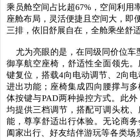
乘员舱空间占比超
67%
，空间利用
座舱布局，灵活便捷且空间大，即
三排，依旧舒展自在，全舱乘坐舒
尤为亮眼的是，在同级同价位车
御享航空座椅，舒适性全面领先。
键复位，搭载
4
向电动调节、
2
向电
进出功能；座椅集成四向腰撑与多
体按键与
PAD
两种操控方式。此外
均提供三档调节，搭配可调头枕、
能，尊享舒适出行体验。无论商务
阖家出行、好友结伴游玩等各类场