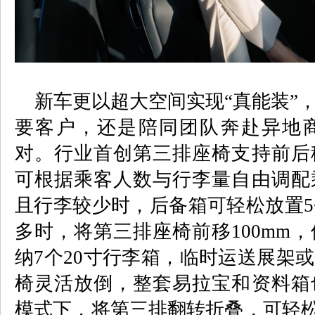
新车更以超大空间实现
“
真能装
”
要客户，还是陪同团队奔赴异地
对。行业首创第三排座椅支持前后
可根据乘客人数与行李量自由调配
且行李较少时，后备箱可轻松放置
5
多时，将第三排座椅前移
100mm
，
纳
7
个
20
寸行李箱，临时运送展架或
椅灵活放倒，整套易拉宝和资料箱
模式下，将第三排翻转折叠，可轻