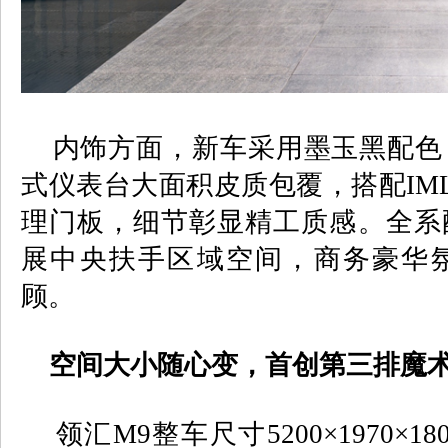
内饰方面，新车采用墨玉黑配色
式仪表台大面积皮质包覆，搭配
IM
理门板，细节彰显精工质感。全系
展中央扶手区域空间，商务豪华
顾。
空间大小随心变，首创第三排魔
领汇
M9
整车尺寸
5200×1970×18