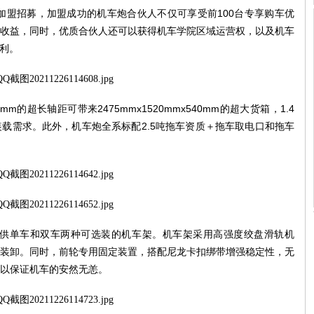
加盟招募，加盟成功的机车炮合伙人不仅可享受前
100
台专享购车优
收益，同时，优质合伙人还可以获得机车学院区域运营权，以及机车
利。
0mm
的超长轴距可带来
2475mmx1520mmx540mm
的超大货箱，
1.4
装载需求。此外，机车炮全系标配
2.5
吨拖车资质＋拖车取电口和拖车
供单车和双车两种可选装的机车架。机车架采用高强度绞盘滑轨机
装卸。同时，前轮专用固定装置，搭配尼龙卡扣绑带增强稳定性，无
以保证机车的安然无恙。