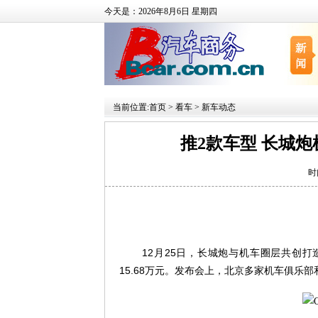
今天是：2026年8月6日 星期四
当前位置:
首页
>
看车
>
新车动态
推2款车型 长城炮机车
时
12
月
25
日，长城炮与机车圈层共创打
15.68
万元。发布会上，北京多家机车俱乐部