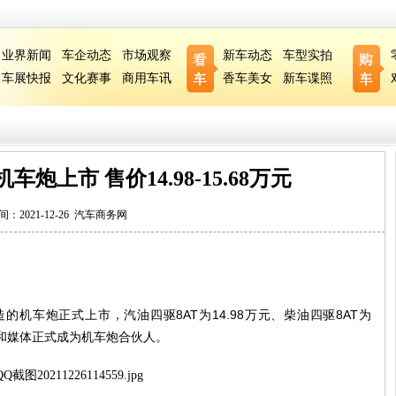
业界新闻
车企动态
市场观察
新车动态
车型实拍
车展快报
文化赛事
商用车讯
香车美女
新车谍照
炮上市 售价14.98-15.68万元
间：2021-12-26
汽车商务网
造的机车炮正式上市，汽油四驱
8AT
为
14.98
万元、柴油四驱
8AT
为
和媒体正式成为机车炮合伙人。