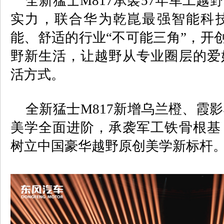
全新猛士
M817
承袭
57
年军工越野
实力，联合华为乾崑最强智能科
能、舒适的行业“不可能三角”，开创
野新生活，让越野从专业圈层的爱
活方式。
全新猛士
M817
新增乌兰橙、霞影
美学全面进阶，承袭军工铁骨根基
树立中国豪华越野原创美学新标杆