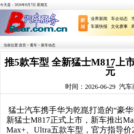
今天是：2026年8月7日 星期五
业界新闻
车企动态
车展快报
文化赛事
当前位置:
首页
>
看车
>
新车动态
推5款车型 全新猛士M817上市 售
元
时间：2026-06-29
汽车
猛士汽车携手华为乾崑打造的“豪华
新猛士
M817
正式上市，新车推出
Ma
Max+
、
Ultra
五款车型，官方指导价