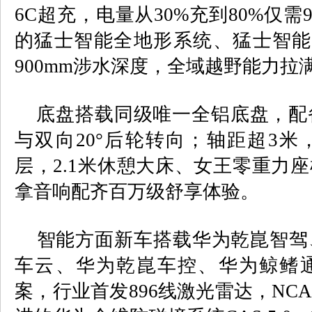
6C
超充，电量从
30%
充到
80%
仅需
9
的猛士智能全地形系统、猛士智能
900mm
涉水深度，全域越野能力拉
底盘搭载同级唯一全铝底盘，配
与双向
20
°后轮转向；轴距超
3
米
层，
2.1
米休憩大床、女王零重力座
拿音响配齐百万级舒享体验。
智能方面新车搭载华为乾崑智驾
车云、华为乾崑车控、华为鲸鳍
案，行业首发
896
线激光雷达，
NC