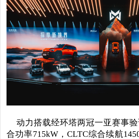
动力搭载经环塔两冠一亚赛事验
合功率
715kW
，
CLTC
综合续航
145