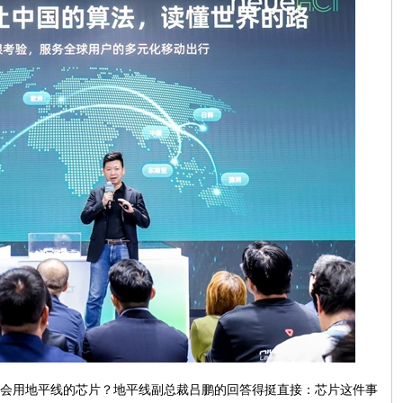
会用地平线的芯片？地平线副总裁吕鹏的回答得挺直接：芯片这件事