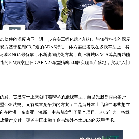
态伙伴的深度协同，进一步夯实工程化落地能力。与知行科技的深度
双方基于征程6B打造的ADAS行泊一体方案已搭载在多款车型上，将
惠级城区NOA最优解，不断协同优化方案，真正将城区NOA等高阶功能
J6M方案已在iCAR V27车型猎鹰500版实现量产落地，实现“入门
的路。它没有一上来就盯着BBA的旗舰车型，而是先服务两类客户：
盟GSR法规、又有成本竞争力的方案；二是海外本土品牌中那些想在
它在欧洲、东南亚、澳新、中东都拿到了量产项目。2026年内，搭载
成量产交付，覆盖中国出海车企与海外本土OEM的双重需求。