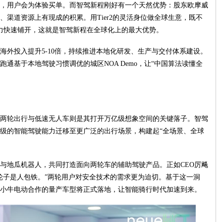
，用户会为体验买单。而智驾新程刚好有一个天然优势：股东欧摩威
渠道资源上有现成的积累。用Tier2的灵活身位做全球生意，既不
的能力快速铺开，这就是智驾新程在全球化上的最大优势。
将海外投入提升5-10倍，持续推进本地化研发、生产与交付体系建设。
通基于本地驾驶习惯调优的城区NOA Demo，让“中国算法读懂全
两轮出行与低速无人车则是其打开万亿级想象空间的关键落子。智驾
级的智能驾驶能力迁移至更广泛的出行场景，构建起“全场景、全球
与地瓜机器人，共同打造面向两轮车的辅助驾驶产品。正如CEO厉飚
轮子是人包铁。”两轮用户对安全技术的需求更为迫切。基于这一洞
小牛电动合作的量产车型将正式落地，让智能骑行时代加速到来。