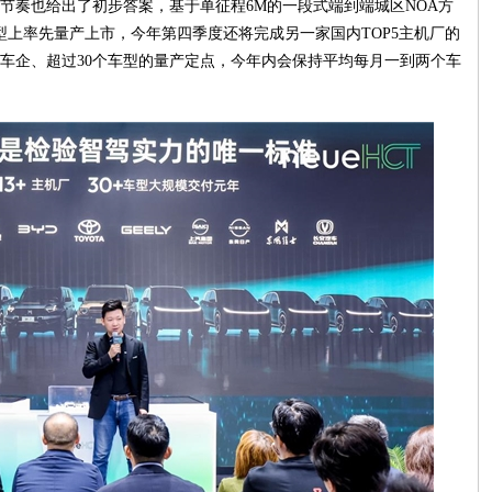
节奏也给出了初步答案，基于单征程6M的一段式端到端城区NOA方
型上率先量产上市，今年第四季度还将完成另一家国内TOP5主机厂的
家车企、超过30个车型的量产定点，今年内会保持平均每月一到两个车