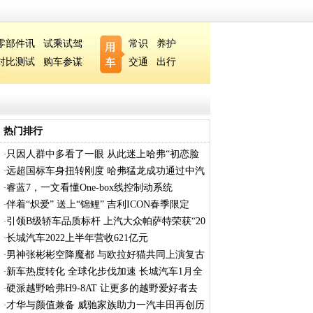
零部件讯
试乘试驾
常识
养护
对比测试
购车参谋
交通
出行
热门排行
只因人群中多看了一眼 从此迷上哈弗“初恋脸
·
远超国标车身扭转刚度 哈弗猛龙成功通过中汽
·
睿蓝7，一文看懂One-box线控制动系统
·
伴着“炽爱” 送上“锦鲤” 吉利ICON春季限定
·
引领B级轿车品质标杆 上汽大众帕萨特荣获“20
·
长城汽车2022上半年营收621亿元
·
男神张彬彬空降魔都 与欧拉好猫共同上演复古
·
新车热度转化 全球化步伐加速 长城汽车1月全
·
硬派越野哈弗H9-8AT 让更多的越野爱好者去
·
逐
才华与颜值兼备 威驰家族助力一汽丰田再创历
·