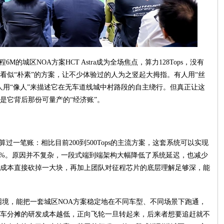
6M的城区NOA方案HCT Astra成为全场焦点，算力128Tops，没有
看似“朴素”的方案，让不少体验过的人为之竖起大拇指。有人用“丝
人用“像人”来描述它在无车道线城中村路段的自主绕行。但真正让这
是它背后那份可量产的“经济账”。
上算过一笔账：相比目前200到500Tops的主流方案，这套系统可以实现
50%。原因并不复杂，一段式端到端架构大幅降低了系统延迟，也减少
成本直接砍掉一大块，再加上团队对征程芯片的底层理解足够深，能
遍困境，能把一套城区NOA方案稳定地在不同车型、不同场景下跑通，
车分摊的研发成本越低，正向飞轮一旦转起来，后来者想要追赶就不