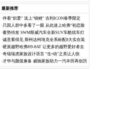
最新推荐
伴着“炽爱” 送上“锦鲤” 吉利ICON春季限定
·
只因人群中多看了一眼 从此迷上哈弗“初恋脸
·
蓄势待发 SWM斯威汽车全新SUV车酷炫车灯
·
曝光
诚意看得见 斯柯达柯珞克全系标配8大实在装
·
备
硬派越野哈弗H9-8AT 让更多的越野爱好者去
·
逐
奇瑞瑞虎家族设计语言 “生•动”之美让人惊
·
才华与颜值兼备 威驰家族助力一汽丰田再创历
·