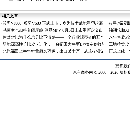
相关文章
·
尊界V800、尊界V680 正式上市，华为技术赋能重塑超豪
·
火星7探界
华MPV价值标杆
·
鸿蒙生态加持奢阔座舱 尊界MPV 8月5日上市重新定义出
·
锦湖轮胎A
行标杆
·
智驾对比为什么总是比不清楚——一个行业观察者的五个
求，打造全
·
八年售后老
维度
·
新能源高性价比皮卡进化，一台福田大将军EV搞定创收与
·
工地拉货皮
休闲
·
北汽福田上半年销量超36万辆，出口破十万，从规模领先
程全运输
·
正式上线｜
迈向体系增长
AIGC解决
联系我
©
汽车商务网
2000 -
2026 版