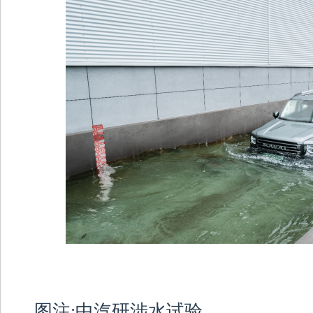
图注:中汽研涉水试验