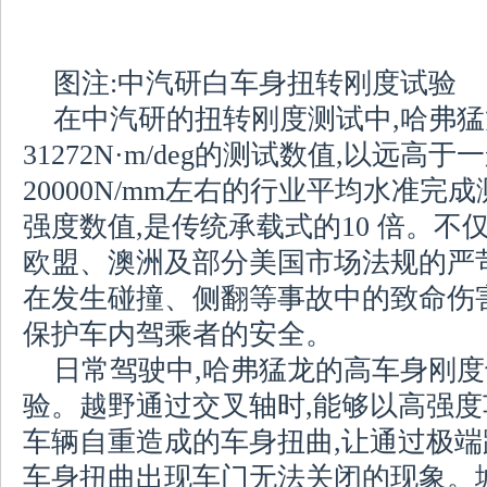
图注:中汽研白车身扭转刚度试验
在中汽研的扭转刚度测试中,哈弗
31272N·m/deg的测试数值,以远
20000N/mm左右的行业平均水准
强度数值,是传统承载式的10 倍。不
欧盟、澳洲及部分美国市场法规的严
在发生碰撞、侧翻等事故中的致命伤
保护车内驾乘者的安全。
日常驾驶中,哈弗猛龙的高车身刚
验。越野通过交叉轴时,能够以高强
车辆自重造成的车身扭曲,让通过极端
车身扭曲出现车门无法关闭的现象。