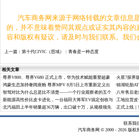
汽车商务网来源于网络转载的文章信息是
的，并不意味着赞同其观点或证实其内容的
容和版权有疑议，请及时与我们联系。我们
上一篇：
第十代CIVIC（思域）：青春是一种态度
相关文章
·
尊界V800、尊界V680 正式上市，华为技术赋能重塑超豪
·
火星7探界
华MPV价值标杆
·
鸿蒙生态加持奢阔座舱 尊界MPV 8月5日上市重新定义出
·
锦湖轮胎A
行标杆
·
智驾对比为什么总是比不清楚——一个行业观察者的五个
求，打造全
·
八年售后老
维度
·
新能源高性价比皮卡进化，一台福田大将军EV搞定创收与
·
工地拉货皮
休闲
·
北汽福田上半年销量超36万辆，出口破十万，从规模领先
程全运输
·
正式上线｜
迈向体系增长
AIGC解决
联系我
©
汽车商务网
2000 -
2026 版