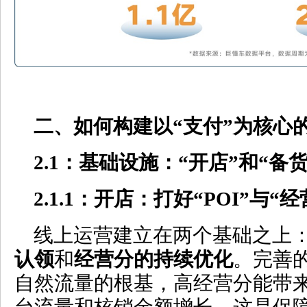
二、如何构建以
“
支付
”
为核心
2.1
：基础设施：
“
开店
”
和
“
备
2.1.1
：开店：打好
“POI”
与
“
经
线上运营建立在两个基础之上
认领
和
经营分的持续优化
。完善的
自然流量的根基，高经营分能带