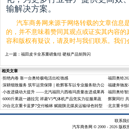
输解决方案。
汽车商务网来源于网络转载的文章信息是
的，并不意味着赞同其观点或证实其内容的
容和版权有疑议，请及时与我们联系。我们
上一篇：
福田皮卡全系重磅集结 硬核产品矩阵闪
耀福田汽车2026商务年会
相关文章
·
拒绝内卷 靠一台奥铃极电活出松弛感
·
福田奥铃2
·
深耕细致服务 筑牢运营保障｜欧辉客车以专业服务助力公
义驱动长效
·
福建奔驰发布
交平稳运行
·
小改进撬动大提升 ——北汽福田六西格玛质量改进成果再
·
福田奥铃智
获国家级殊荣
·
6000斤果蔬一趟拉完 祥菱V5气体机产品凭实力征服果蔬
·
辉聚同行 
生意人
·
20台北京重卡蓝梦7交付榆林 赋能陕北煤炭运输绿色转型
启航
·
北京重卡惊
联系我
©
汽车商务网
2000 -
2026 版