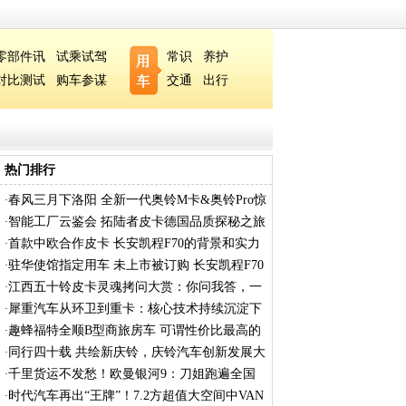
零部件讯
试乘试驾
常识
养护
对比测试
购车参谋
交通
出行
热门排行
春风三月下洛阳 全新一代奥铃M卡&奥铃Pro惊
·
艳
智能工厂云鉴会 拓陆者皮卡德国品质探秘之旅
·
首款中欧合作皮卡 长安凯程F70的背景和实力
·
有
驻华使馆指定用车 未上市被订购 长安凯程F70
·
江西五十铃皮卡灵魂拷问大赏：你问我答，一
·
次盘透
犀重汽车从环卫到重卡：核心技术持续沉淀下
·
的跨
趣蜂福特全顺B型商旅房车 可谓性价比最高的
·
全
同行四十载 共绘新庆铃，庆铃汽车创新发展大
·
会
千里货运不发愁！欧曼银河9：刀姐跑遍全国
·
的省油
时代汽车再出“王牌”！7.2方超值大空间中VAN
·