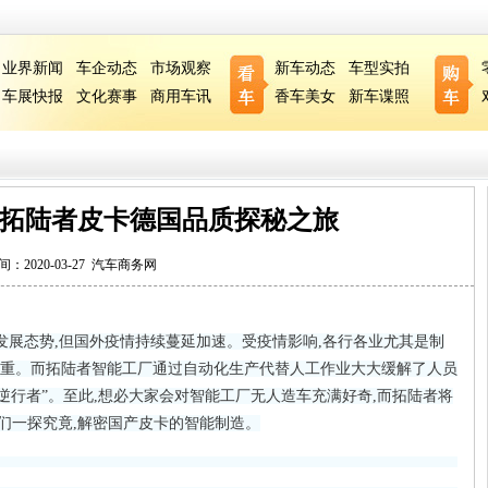
业界新闻
车企动态
市场观察
新车动态
车型实拍
车展快报
文化赛事
商用车讯
香车美女
新车谍照
 拓陆者皮卡德国品质探秘之旅
间：2020-03-27
汽车商务网
发展态势,但国外疫情持续蔓延加速。受疫情影响,各行各业尤其是制
重。而拓陆者智能工厂通过自动化生产代替人工作业大大缓解了人员
逆行者”。至此,想必大家会对智能工厂无人造车充满好奇,而拓陆者将
我们一探究竟,解密国产皮卡的智能制造。