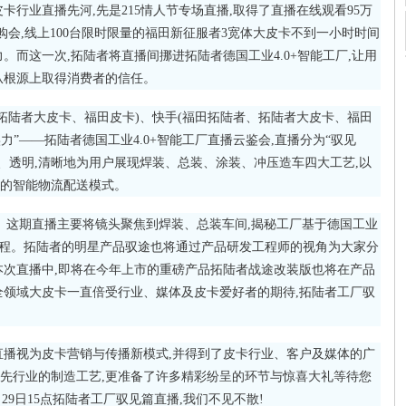
卡行业直播先河,先是215情人节专场直播,取得了直播在线观看95万
购会,线上100台限时限量的福田新征服者3宽体大皮卡不到一小时时间
。而这一次,拓陆者将直播间挪进拓陆者德国工业4.0+智能工厂,让用
从根源上取得消费者的信任。
、拓陆者大皮卡、福田皮卡)、快手(福田拓陆者、拓陆者大皮卡、福田
力”——拓陆者德国工业4.0+智能工厂直播云鉴会,直播分为“驭见
、透明,清晰地为用户展现焊装、总装、涂装、冲压造车四大工艺,以
的智能物流配送模式。
面。这期直播主要将镜头聚焦到焊装、总装车间,揭秘工厂基于德国工业
全过程。拓陆者的明星产品驭途也将通过产品研发工程师的视角为大家分
本次直播中,即将在今年上市的重磅产品拓陆者战途改装版也将在产品
全领域大皮卡一直倍受行业、媒体及皮卡爱好者的期待,拓陆者工厂驭
直播视为皮卡营销与传播新模式,并得到了皮卡行业、客户及媒体的广
先行业的制造工艺,更准备了许多精彩纷呈的环节与惊喜大礼等待您
29日15点拓陆者工厂驭见篇直播,我们不见不散!