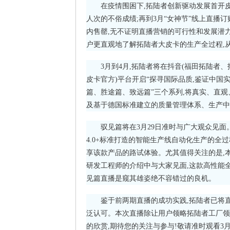
在疫情围困下,拓陆者创新驱动发展首开皮
人次的不俗成绩;再到3月“女神节”线上直播订
内售罄,无不证明直播营销的可行性和发展潜力
户更直观地了解拓陆者大皮卡的生产全过程,
3月到4月,拓陆者将在抖音(福田拓陆者
皮卡官方)平台开启“探寻国际品质,鉴证中国实
篇、胜途篇、致远篇”三个系列,将真实、直观
及基于德国标准建立的质量管理体系、生产中
驭见篇将在3月29日准时与广大观众见
4.0+标准打造的智能生产线自动化生产的
享该款产品的路试体验。尤其值得关注的是,
研发工程师的介绍中与大家见面,这款高性能
见篇直播是窥其雄姿绝不容错过的良机。
鉴于前两期直播的成功实践,拓陆者已将
泛认可。本次直播除让用户领略拓陆者工厂领
的欣赏,期待您的关注与参与!敬请准时观看3月