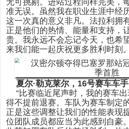
无可挑剔。进站过程同样完美，
准无误。虽然我在职业生涯中经
这一次真的意义非凡。法拉利拥
正是他们的热情、能量和支持，
贵。我永远不会忘记今天，也希
来我们能一起庆祝更多胜利时刻。
夏尔·勒克莱尔，16号赛车车手
“比赛临近尾声时，我的赛车
得不提前退赛。车队为赛车制定
正是这些调整让我们的性能表现
位团队成员都应当为此感到自豪