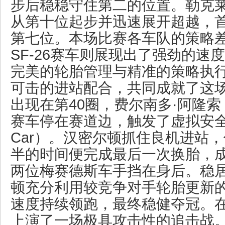
步后稳稳守住第二的位置。勒克
从第十位起步并迅速展开超越，
第七位。本场比赛各车队的策略
SF-26赛车则展现出了强劲的速
完美的轮胎管理与精准的策略执
可击的进站配合，共同成就了这
出现在第40圈，费尔南多·阿隆索（Fer
赛车停在赛道边，触发了虚拟安全车（Vi
Car）。汉密尔顿抓住良机进站
半的时间便完成最后一次换胎，
两位梅赛德斯车手挡在身后。稳
顿充分利用较竞争对手轮胎更新
速度持续领跑，最终稳健夺冠。
上演了一场极具攻击性的追击战