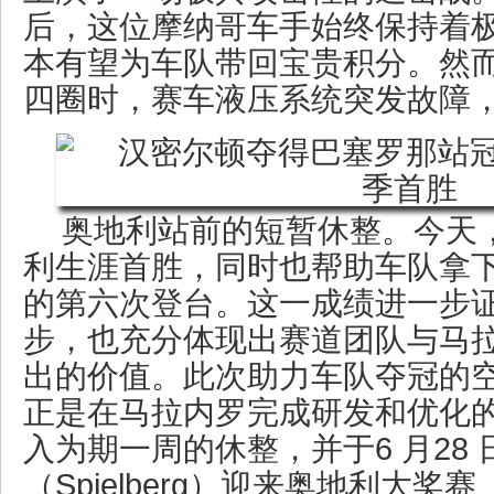
后，这位摩纳哥车手始终保持着
本有望为车队带回宝贵积分。然
四圈时，赛车液压系统突发故障
奥地利站前的短暂休整。今天
利生涯首胜，同时也帮助车队拿
的第六次登台。这一成绩进一步
步，也充分体现出赛道团队与马
出的价值。此次助力车队夺冠的
正是在马拉内罗完成研发和优化的
入为期一周的休整，并于6 月28
（Spielberg）迎来奥地利大奖赛（Au