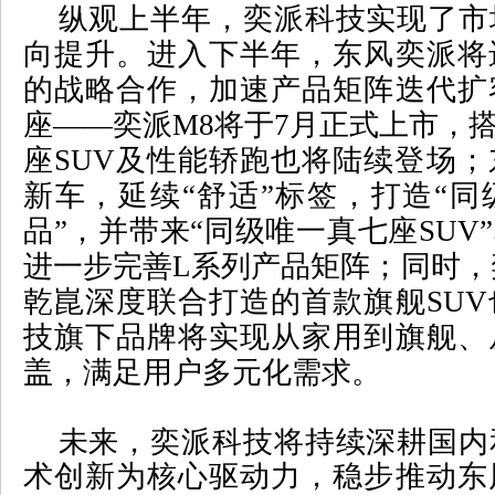
纵观上半年，奕派科技实现了市
向提升。进入下半年，东风奕派将
的战略合作，加速产品矩阵迭代扩
座——奕派
M8
将于
7
月正式上市，
座
SUV
及性能轿跑也将陆续登场；
新车，延续“舒适”标签，打造“
品”，并带来“同级唯一真七座
SUV
进一步完善
L
系列产品矩阵；同时，
乾崑
深度联合打造
的首款旗舰
SUV
技旗下品牌将实现从家用到旗舰、
盖，满足用户多元化需求。
未来，奕派科技将持续深耕国内
术创新为核心驱动力，稳步推动东