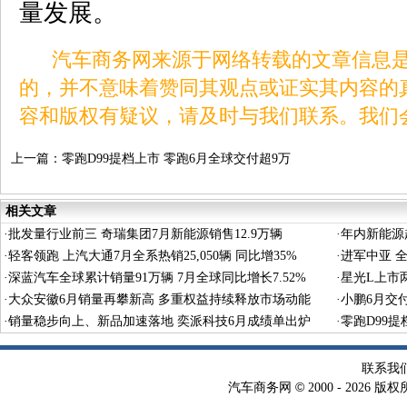
量发展。
汽车商务网来源于网络转载的文章信息是
的，并不意味着赞同其观点或证实其内容的
容和版权有疑议，请及时与我们联系。我们
上一篇：
零跑D99提档上市 零跑6月全球交付超9万
台再创历史新高
相关文章
·
批发量行业前三 奇瑞集团7月新能源销售12.9万辆
·
年内新能源超
·
轻客领跑 上汽大通7月全系热销25,050辆 同比增35%
·
进军中亚 全
·
深蓝汽车全球累计销量91万辆 7月全球同比增长7.52%
·
星光L上市两
·
大众安徽6月销量再攀新高 多重权益持续释放市场动能
·
小鹏6月交付
·
销量稳步向上、新品加速落地 奕派科技6月成绩单出炉
秀
·
零跑D99
联系我
©
汽车商务网
2000 -
2026 版