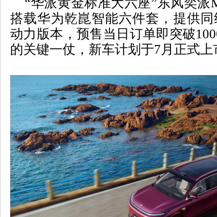
“
华派黄金标准大六座
”
东风奕派
搭载华为乾崑智能六件套，提供同
动力版本，预售当日订单即突破
100
的关键一仗，新车计划于
7
月正式上