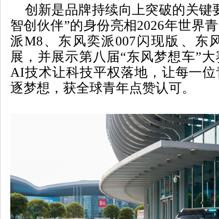
创新是品牌持续向上突破的关键
智创伙伴
”
的身份亮相
2026
年
世界青
派
M8
、东风奕派
007
闪现版
、东
展，并展示第八届
“
东风梦想车
”
大
AI
技术让科技平权落地，让每一位
逐梦想，获全球青年点赞认可。