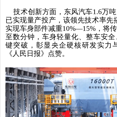
技术创新方面，东风汽车
1.6
万吨
已实现量产投产，该领先技术率先
实现车身部件减重
10%
—
15%
，将
至数分钟，
车身轻量化、整车安全
键突破
，彰显央企硬核研发实力
《人民日报》点赞。