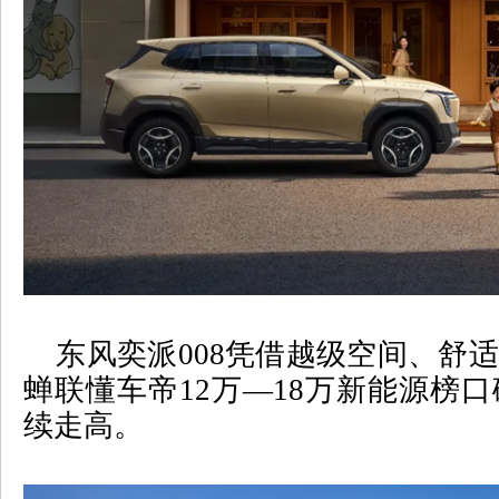
东风奕派
008
凭借越级空间、舒适
蝉联懂车帝
12
万—
18
万新能源榜口
续走高。