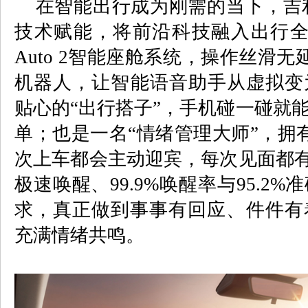
在智能出行成为刚需的当下，吉
技术赋能，将前沿科技融入出行
Auto 2
智能座舱系统，操作丝滑无
机器人，让智能语音助手从虚拟变
贴心的
“
出行搭子
”
，手机碰一碰就
单；也是一名
“
情绪管理大师
”
，拥
次上车都会主动迎宾，每次见面都
极速唤醒、
99.9%
唤醒率与
95.2%
准
求，真正做到事事有回应、件件有
充满情绪共鸣。