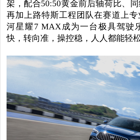
架，配合
50:50
黄金前后轴荷比、同
再加上路特斯工程团队在赛道上专
河星耀
7 MAX
成为一台极具驾驶
快，转向准，操控稳，人人都能轻