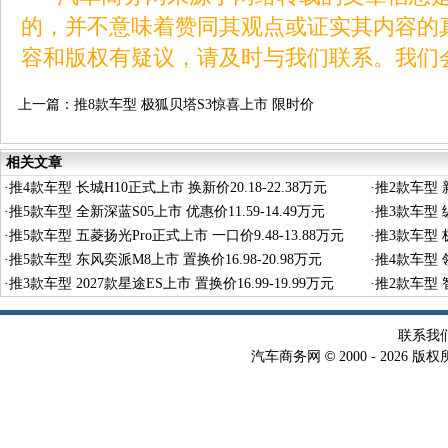
的，并不意味着赞同其观点或证实其内容的
容和版权有疑议，请及时与我们联系。我们
上一篇：
推8款车型 极狐贝塔S3惊喜上市 限时价
5.98-12.08万元
相关文章
·
推4款车型 长城H10正式上市 换新价20.18-22.38万元
·
推2款车型 新
·
推5款车型 全新深蓝S05上市 优惠价11.59-14.49万元
·
推3款车型 纵
·
推5款车型 五菱扬光Pro正式上市 一口价9.48-13.88万元
·
推3款车型 极
·
推5款车型 东风奕派M8上市 置换价16.98-20.98万元
·
推4款车型 领
·
推3款车型 2027款星途ES上市 置换价16.99-19.99万元
·
推2款车型 智
联系我
©
汽车商务网
2000 -
2026 版