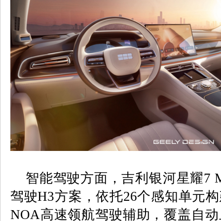
智能驾驶方面，吉利银河星耀
7 
驾驶
H3
方案，依托
26
个感知单元构
NOA
高速领航驾驶辅助，覆盖自动