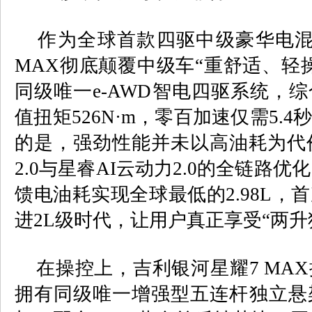
作为全球首款四驱中级豪华电混
MAX
彻底颠覆中级车
“
重舒适、轻
同级唯一
e-AWD
智电四驱系统，综
值扭矩
526N
·
m
，零百加速仅需
5.4
的是，强劲性能并未以高油耗为代
2.0
与星睿
AI
云动力
2.0
的全链路优化
馈电油耗实现全球最低的
2.98L
，首
进
2L
级时代，让用户真正享受“两升
在操控上，吉利银河星耀
7 MAX
拥有同级唯一增强型五连杆独立悬