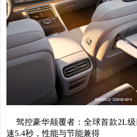
驾控豪华颠覆者：全球首款
2L
级
速
5.4
秒，性能与节能兼得