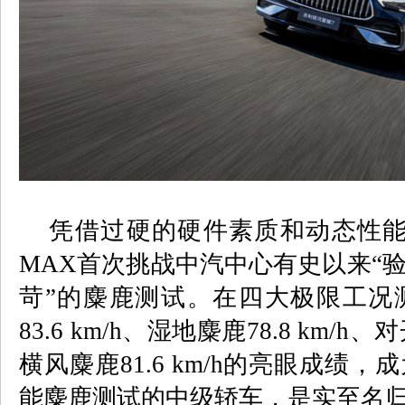
凭借过硬的硬件素质和动态性能
MAX
首次挑战中汽中心有史以来
“
苛
”
的麋鹿测试。在四大极限工况
83.6 km/h
、湿地麋鹿
78.8 km/h
、对
横风麋鹿
81.6 km/h
的亮眼成绩，成
能麋鹿测试的中级轿车，是实至名