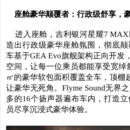
座舱豪华颠覆者：行政级舒享，
进入座舱，吉利银河星耀
7 MAX
造出行政级豪华座舱氛围，彻底颠
车基于
GEA Evo
旗舰架构正向开发
空间，让每一位乘员都能享受宽绰
㎡的豪华软包面积覆盖全车，顶棚
让豪华无死角。
Flyme Sound
无界之
多的
16
个扬声器遍布车内，打造立
员尽享沉浸式豪华体验。