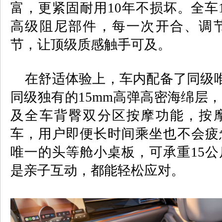
富，更紧固耐用
10
年不损坏。全车
高级阻尼部件，每一次开合、调
节，让顶级质感触手可及。
在舒适体验上，车内配备了同级
同级独有的
15mm
高弹高密海绵层，
及全车背臀双分区按摩功能，按
车，用户即便长时间乘坐也不会疲
唯一的头等舱小桌板，可承重
15
公
是亲子互动，都能轻松应对。