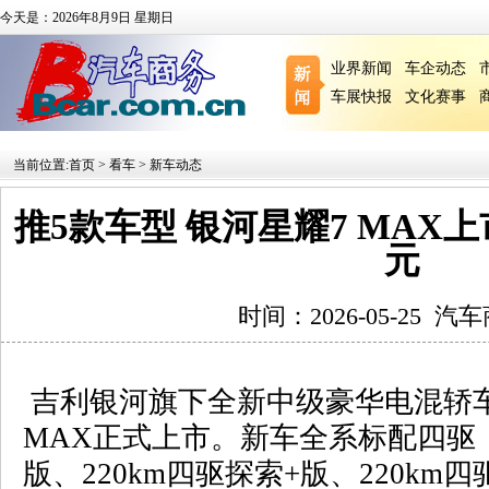
今天是：2026年8月9日 星期日
业界新闻
车企动态
车展快报
文化赛事
当前位置:
首页
>
看车
>
新车动态
推5款车型 银河星耀7 MAX上市 
元
时间：2026-05-25
汽车
吉利银河旗下全新中级豪华电混轿
MAX
正式上市。新车全系标配四驱
版、
220km
四驱探索
+
版、
220km
四