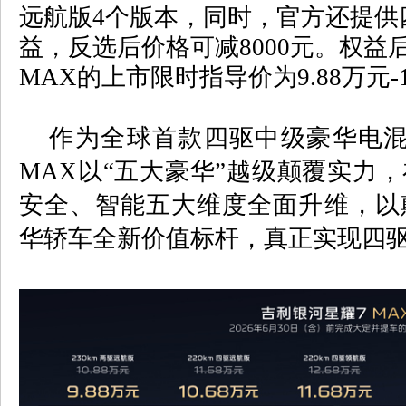
远航版
4
个版本，同时，官方还提供
益，反选后价格可减
8000
元。权益
MAX
的上市限时指导价为
9.88
万元
-
作为全球首款四驱中级豪华电混
MAX
以
“
五大豪华
”
越级颠覆实力，
安全、智能五大维度全面升维，以
华轿车全新价值标杆，真正实现四