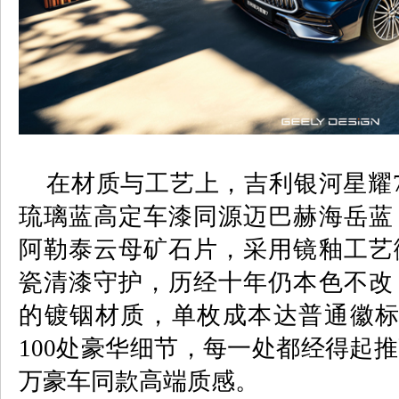
在材质与工艺上，吉利银河星耀
琉璃蓝高定车漆同源迈巴赫海岳蓝
阿勒泰云母矿石片，采用镜釉工艺
瓷清漆守护，历经十年仍本色不改
的镀铟材质，单枚成本达普通徽
100
处豪华细节，每一处都经得起推
万豪车同款高端质感。