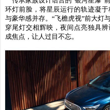
传承家族设计语言的
“
银河星瀑
”
环灯前脸，将星辰运行的轨迹凝于
与豪华感并存。
“
飞檐虎视
”
前大灯
穿尾灯交相辉映，夜间点亮独具辨
成焦点，让人过目不忘。