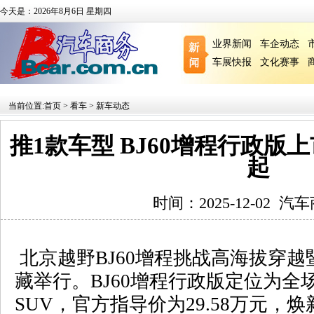
今天是：2026年8月6日 星期四
业界新闻
车企动态
车展快报
文化赛事
当前位置:
首页
>
看车
>
新车动态
推1款车型 BJ60增程行政版上市
起
时间：2025-12-02
汽车
北京越野
BJ60
增程挑战高海拔穿越
藏举行。
BJ60
增程行政版定位为全
SUV
，官方指导价为
29.58
万元，焕