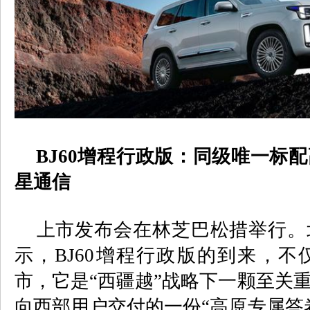
BJ60
增程行政版：同级唯一标配
星通信
上市发布会在林芝巴松措举行。
示，
BJ60
增程行政版的到来，不
市，它是“西疆越”战略下一颗至关
向西部用户交付的一份“高原专属答