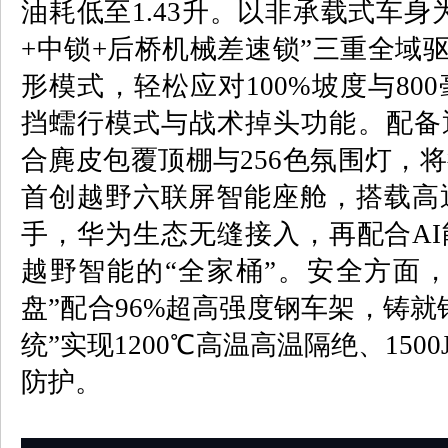
油耗低至
1.43
升。以非承载式车身
+
中锁
+
后桥机械差速锁”三重全域
形模式，轻松应对
100%
坡度与
800
挡蠕行模式与战术掉头功能。配备
合麂皮包覆顶棚与
256
色氛围灯，将
首创越野六联屏智能座舱，搭载高
手，华为生态无缝接入，再配合
AI
越野智能的“全家桶”。安全方面
盘”配合
96%
超高强度钢车架，铸就
统”实现
1200
℃高温高温隔绝、
1500
防护。