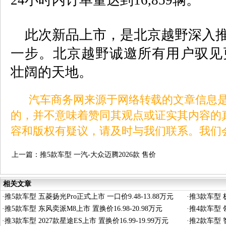
24
小时内订单量达到
16,859
辆。
此次新品上市，是北京越野深入
一步。北京越野诚邀所有用户驭见
壮阔的天地。
汽车商务网来源于网络转载的文章信息是
的，并不意味着赞同其观点或证实其内容的
容和版权有疑议，请及时与我们联系。我们
上一篇：
推5款车型 一汽-大众迈腾2026款 售价
17.99-24.69万元
相关文章
·
推5款车型 五菱扬光Pro正式上市 一口价9.48-13.88万元
·
推3款车型 极
·
推5款车型 东风奕派M8上市 置换价16.98-20.98万元
·
推4款车型 领
·
推3款车型 2027款星途ES上市 置换价16.99-19.99万元
·
推2款车型 智