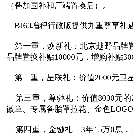
（叠加国补和厂端置换后）。
BJ60
增程行政版提供九重尊享礼
第一重，焕新礼：北京越野品牌
品牌置换补贴
10000
元，增购补贴
30
第二重，星联礼：价值
2000
元卫
第三重，尊驰礼：价值
8000
元的
徽章、专属备胎罩拉花、金色
LOG
第四重，金融礼：
3
年
15
万
0
息，