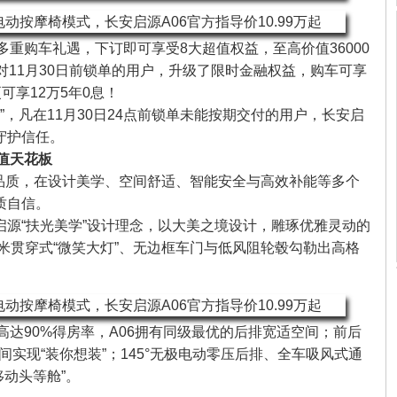
重购车礼遇，下订即可享受8大超值权益，至高价值36000
对11月30日前锁单的用户，升级了限时金融权益，购车可享
型更可享12万5年0息！
”，凡在11月30日24点前锁单未能按期交付的用户，长安启
守护信任。
值天花板
进阶品质，在设计美学、空间舒适、智能安全与高效补能等多个
质自信。
启源“扶光美学”设计理念，以大美之境设计，雕琢优雅灵动的
毫米贯穿式“微笑大灯”、无边框车门与低风阻轮毂勾勒出高格
达90%得房率，A06拥有同级最优的后排宽适空间；前后
空间实现“装你想装”；145°无极电动零压后排、全车吸风式通
移动头等舱”。