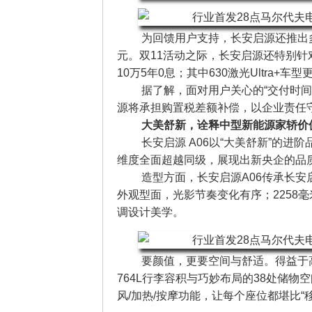
为回馈用户支持，长安启源还推出多
元。双11活动之际，长安启源还特别针
10万5年0息；其中630激光Ultra+车
据了解，面对用户关心的“交付时间
源将承担购置税差额补偿，以企业责任
大美舒新，诠释中型新能源家轿价
长安启源 A06以“大美舒新”的
维度全面超越同级，展现出新央企的品
造型方面，长安启源A06传承长安
外观型面，光影节奏变化有序；2258
调设计美学。
要颜值，更要空间与舒适。得益于高
764L行李容积与巧妙布局的38处储物
风/加热/按摩功能，让每个座位都堪比“