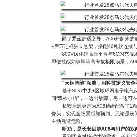
除了乘坐舒适之外，A06开起来
+后五连杆独立悬架，搭配46处软连接
800V碳化硅高压平台与6C闪充技
即便挑战如珠峰等高海拔极限场景，A0
“天枢智能”领航，用科技定义安全
基于SDA中央+区域环网电子电气
同“双核小脑”，一边出故障，另一边可
长安启源更是为A06越级配备了1
像头，实现全场景感知预判。无论是夜
主动规避危险。
听劝，是长安启源A06与用户的双
看到用户对静谧性的需求，长安启