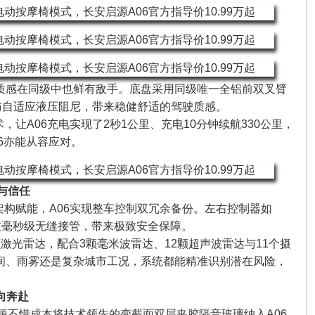
的质感在同级中也鲜有敌手。底盘采用同级唯一全铝前双叉臂
与自适应液压阻尼，带来稳健舒适的驾驶质感。
术，让A06充电实现了2秒1公里、充电10分钟续航330公里，
6亦能从容应对。
与信任
架构赋能，A06实现整车控制双冗余备份。左右控制器如
在毫秒级无缝接管，带来极致安全保障。
颗激光雷达，配合3颗毫米波雷达、12颗超声波雷达与11个摄
间、雨雾还是复杂城市工况，系统都能精准识别潜在风险，
向奔赴
源不惜成本将技术领先的变截面双层夹胶隔音玻璃纳入A06