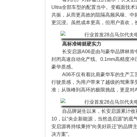
Ultra全部车型的配置当中。变截面
共振，从而更高效的阻隔高频风噪、中
更沉浸。虽然成本更高，但用户喜欢，
高标准铸就硬实力
长安启源A06是由与豪华品牌林
封闭高速自动化产线、0.1mm高精度
豪华质感。
A06不仅有着比肩豪华车的生产
行驶质感，为用户带来了越级的驾乘享受。
准；从珠峰到高环的极限挑战，更是对A
自品牌诞生以来，长安启源累计收获
10，以“央企新能源，当然选启源”的
安启源将持续秉持“向美好跃迁”的品牌
决方案”。