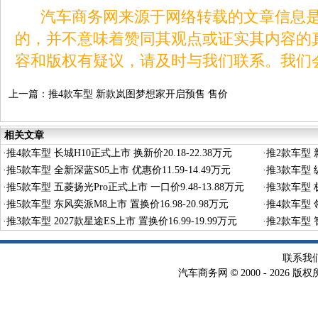
汽车商务网来源于网络转载的文章信息是
的，并不意味着赞同其观点或证实其内容的
容和版权有疑议，请及时与我们联系。我们
上一篇：
推4款车型 新款岚图梦想家开启预售 售价
34.99-48.99万
相关文章
·
推4款车型 长城H10正式上市 换新价20.18-22.38万元
·
推2款车型 新
·
推5款车型 全新深蓝S05上市 优惠价11.59-14.49万元
·
推3款车型 纵
·
推5款车型 五菱扬光Pro正式上市 一口价9.48-13.88万元
·
推3款车型 极
·
推5款车型 东风奕派M8上市 置换价16.98-20.98万元
·
推4款车型 领
·
推3款车型 2027款星途ES上市 置换价16.99-19.99万元
·
推2款车型 智
联系我
©
汽车商务网
2000 -
2026 版