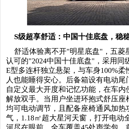
S级超享舒适：中国十佳底盘，稳
舒适体验离不开"明星底盘"，五菱
认可的"2024中国十佳底盘"，采用
E型多连杆独立悬架，与车身100%
人也能睡得安心。后备箱设有电动尾
自定义最大开度和记忆功能，在车内
解放双手。当用户坐进环抱式舒压座
均可电动调节，且配备座椅通风加热
气，1.18㎡超大星河天窗，打开电
河尽在眼前。全车覆盖45处声学包，