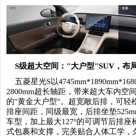
S级超大空间："大户型"SUV，布
五菱星光S以4745mm*1890mm*1
2800mm超长轴距，带来超大车内空
的"黄金大户型"。超宽敞后排，可轻松
排座间距，同级最宽，后排坐垫525
车型，加上最大127°的可调节后排
式包裹和支撑，完美贴合人体工学，久