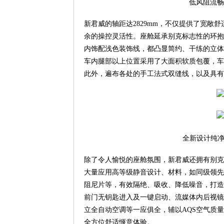
低风阻流畅
新君威的轴距达2829mm，不仅提供了宽
余的操控灵活性。座舱延承别克标志性的环抱一
内饰配浅色装饰线，都凸显简约、干练的立体
车内腿部以上位置采用了大面积软质包覆，车
此外，遍布各处的手工法式双缝线，以及具有
全新设计纯净
除了令人愉悦的座舱氛围，新君威还拥有别克
大量应用高等级静音设计、材料，如同级领先的
阻尼片等，有效隔绝、吸收、降低噪音，打造
前门无钥匙进入及一键启动、流媒体内后视镜
立全自动空调等一应俱全，辅以AQS空气质量
全方位舒适惬意体验。