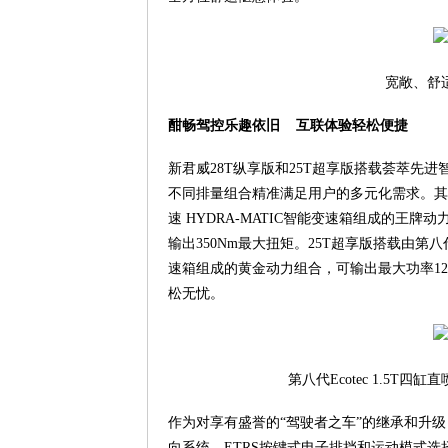
宽敞、舒
酣畅驾控乐趣依旧 互联体验轻松便捷
新君威28T纵享版和25T超享版搭载荟萃先进
不同排量组合精准满足用户的多元化需求。其中，2
速 HYDRA-MATIC智能变速箱组成的王牌动力
输出350Nm最大扭矩。25T超享版搭载由第八代E
速箱组成的黄金动力组合，可输出最大功率124kW
松无忧。
第八代Ecotec 1.5
作为对享有盛誉的“驾驶者之车”的继承和升
向系统、ETRS按键式电子排挡和运动模式