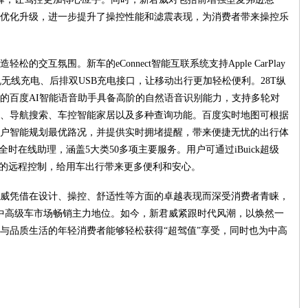
优化升级，进一步提升了操控性能和滤震表现，为消费者带来操控乐
交互氛围。新车的eConnect智能互联系统支持Apple CarPlay
手机无线充电、后排双USB充电接口，让移动出行更加轻松便利。28T纵
的百度AI智能语音助手具备高阶的自然语音识别能力，支持多轮对
、导航搜索、车控智能家居以及多种查询功能。百度实时地图可根据
户智能规划最优路况，并提供实时拥堵提醒，带来便捷无忧的出行体
全时在线助理，涵盖5大类50多项主要服务。用户可通过iBuick超级
辆的远程控制，给用车出行带来更多便利和安心。
威凭借在设计、操控、舒适性等方面的卓越表现而深受消费者青睐，
了中高级车市场畅销主力地位。如今，新君威紧跟时代风潮，以焕然一
与品质生活的年轻消费者能够轻松获得“超驾值”享受，同时也为中高