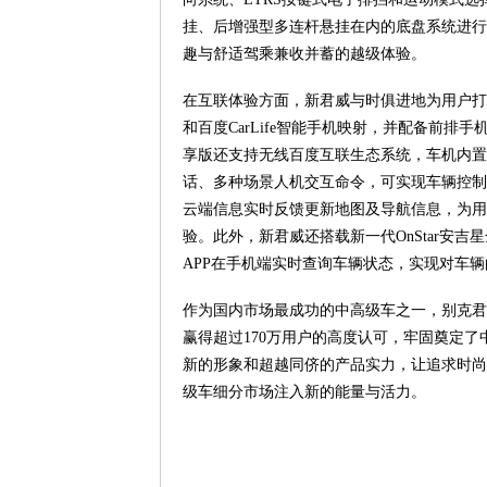
挂、后增强型多连杆悬挂在内的底盘系统进行
趣与舒适驾乘兼收并蓄的越级体验。
在互联体验方面，新君威与时俱进地为用户打造轻松的
和百度CarLife智能手机映射，并配备前排
享版还支持无线百度互联生态系统，车机内置
话、多种场景人机交互命令，可实现车辆控制
云端信息实时反馈更新地图及导航信息，为用
验。此外，新君威还搭载新一代OnStar安吉星
APP在手机端实时查询车辆状态，实现对车
作为国内市场最成功的中高级车之一，别克君
赢得超过170万用户的高度认可，牢固奠定
新的形象和超越同侪的产品实力，让追求时尚
级车细分市场注入新的能量与活力。