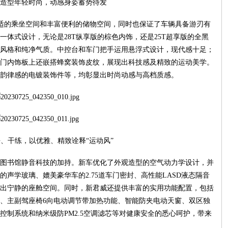
造型年轻时尚，动感身姿蓄势待发
敞舒适的乘坐空间和丰富便利的储物空间，同时也保证了车辆具备游刃有
体式设计，无论是28T纵享版的棕色内饰，还是25T超享版的全黑
风格和纯净气质。中控台和车门把手运用悬浮式设计，现代感十足；
门内饰板上还嵌搭蜂窝装饰皮纹，展现出科技感及精致的运动美学。
韵律感的电镀装饰件等，均彰显出时尚动感与高档质感。
、干练，以优雅、精致诠释“运动风”
图书馆静音科技的加持。新车优化了外观造型的空气动力学设计，并
声学玻璃、媲美豪华车的2.75道车门密封、高性能LASD液态隔音
出宁静的座舱空间。同时，新君威还提供丰富的实用功能配置，包括
、主副驾座椅6向电动调节带加热功能、智能防夹电动天窗、双区独
控制系统和纳米级防PM2.5空调滤芯等对健康安全的悉心呵护，带来