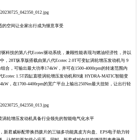
适的空间让全家出行成为惬意享受
智驱科技的第八代Ecotec驱动系统，兼顾性能表现与燃油经济性，并以
8T纵享版搭载由第八代Ecotec 2.0T可变缸涡轮增压发动机与 9
组合，可输出最大功率174kW，并可在1500-4000rpm的转速范围内
cotec 1.5T四缸直喷涡轮增压发动机和9速 HYDRA-MATIC智能变
，在1700-4400rpm的宽广平台上输出250Nm最大扭矩，让出行轻
T四缸直喷涡轮增压发动机具备行业领先的智能电气化水平
级，新君威标配带换挡拨片的三辐多功能真皮方向盘、EPS电子助力转
选择，让驾控更加得心应手。同时，新君威对包括前增强型麦弗逊悬