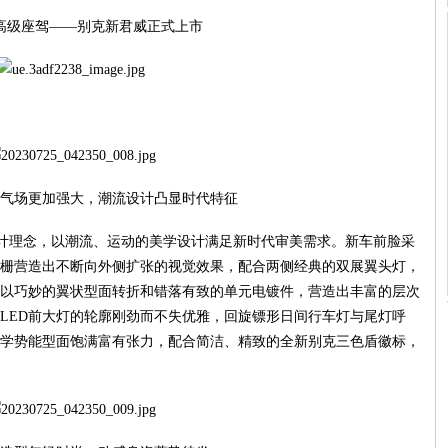
高级座驾——别克新君威正式上市
气场更加强大，潮流设计凸显时代特征
纯粹设计理念，以潮流、运动的美学设计满足新时代审美需求。新车前脸采
栅营造出不断向外侧扩张的视觉效果，配合两侧经典的双展翼头灯，
以巧妙的翼状型面转折和错落有致的单元电镀件，营造出丰富的层次
LED前大灯的轮廓刚劲而不失优雅，回旋镖形日间行车灯与尾灯呼
学势能型面饱满富有张力，配合简洁、精致的全新别克三色盾徽标，