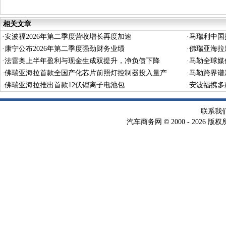
化阻燃改性料
相关文章
·
安波福2026年第二季度营收增长再度加速
·
马瑞利中国
·
康宁公布2026年第二季度强劲财务业绩
·
佛瑞亚海拉
·
法雷奥上半年盈利与现金生成双提升，净负债下降
·
马勒全球媒
·
佛瑞亚海拉首款全国产化芯片前照灯控制器投入量产
·
马勒跨界谱
·
佛瑞亚海拉推出首款12伏锂离子电池包
·
安波福携多
联系我
©
汽车商务网
2000 -
2026 版