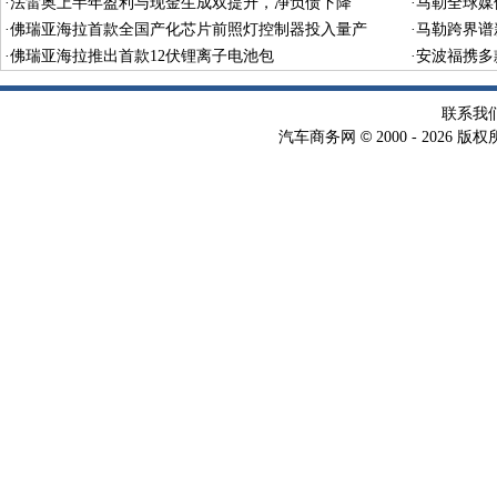
·
法雷奥上半年盈利与现金生成双提升，净负债下降
·
马勒全球媒
·
佛瑞亚海拉首款全国产化芯片前照灯控制器投入量产
·
马勒跨界谱
·
佛瑞亚海拉推出首款12伏锂离子电池包
·
安波福携多
联系我
©
汽车商务网
2000 -
2026 版