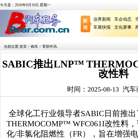
今天是：2026年8月10日 星期一
业界新闻
车企动态
车展快报
文化赛事
当前位置:
首页
>
购车
>
零部件讯
SABIC推出LNP™ THERM
改性料
时间：2025-08-13
汽车
全球化工行业领导者SABIC日前推出
THERMOCOMP™ WFC061I改
化/非氯化阻燃性（FR），旨在增强