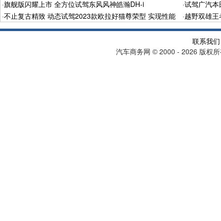
·
旗舰版闪耀上市 全方位试驾东风风神皓瀚DH-i
·
试驾广汽本田
·
不止复古精致 动态试驾2023款欧拉好猫尊荣型 实现性能
·
越野双雄王
自由
联系我们
汽车商务网
2000 -
2026 版权
©