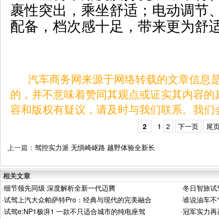
裹性突出，乘坐舒适；电动调节
配备，档次感十足，带来更为舒
汽车商务网来源于网络转载的文章信息是
的，并不意味着赞同其观点或证实其内容的
容和版权有疑议，请及时与我们联系。我们
2
1
2
下一页
尾
上一篇：
驾控实力派 无惧崎岖路 越野体验全新长
安凯程F70
相关文章
·
细节领先同级 深度解析全新一代迈腾
·
冬日智旅试
·
试驾上汽大众帕萨特Pro：经典与现代的完美融合
·
谁说油车不“
·
试驾e:NP1极湃1 一款不只适合城市的纯电座驾
·
冠军实力再