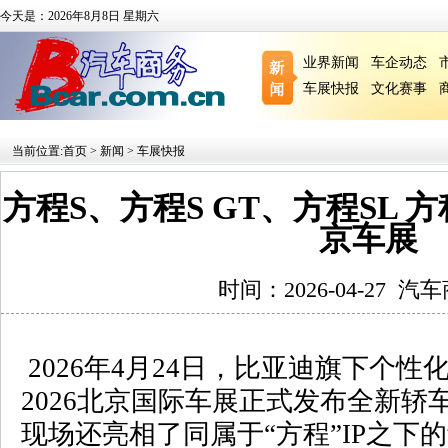
今天是：2026年8月8日 星期六
业界新闻
车企动态
车展快报
文化赛事
当前位置:
首页
>
新闻
>
车展快报
方程S、方程S GT、方程SL
京车展
时间：2026-04-27
汽车
2026
年
4
月
24
日，比亚迪旗下个性
2026
北京国际车展正式发布全新轿车
现场还亮相了同属于“方程”
IP
之下的