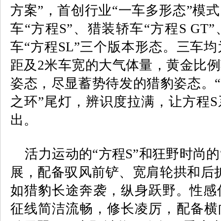
方案”，首创行业“一车多形态”模
车“方程
S
”、猎装轿车“方程
S GT
车“方程
SL
”三个版本形态。三车均
距及
2
米车宽的大气体量，黄金比例
姿态，尽显蓄势待发的猎豹姿态。“
之环”尾灯，辨识度拉满，让方程
S
出。
活力运动的“方程
S
”和狂野时尚的
展，配备驭风前铲、宽肩轮拱和后
如猎豹长途奔袭，纵身跃野。性感
征线简洁流畅，修长凌厉，配备横