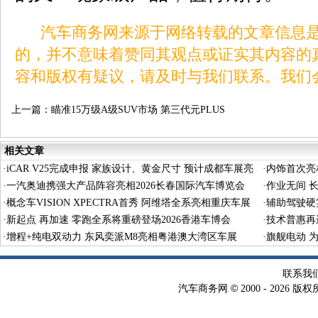
汽车商务网来源于网络转载的文章信息是
的，并不意味着赞同其观点或证实其内容的
容和版权有疑议，请及时与我们联系。我们
上一篇：
瞄准15万级A级SUV市场 第三代元PLUS
北京车展亮相
相关文章
·
iCAR V25完成申报 家族设计、黄金尺寸 预计成都车展亮
·
内饰首次亮相
相
·
一汽奥迪携强大产品阵容亮相2026长春国际汽车博览会
·
作业无间 
·
概念车VISION XPECTRA首秀 阿维塔全系亮相重庆车展
·
辅助驾驶硬
·
新起点 再加速 零跑全系将重磅登场2026香港车博会
·
技术普惠再
·
增程+纯电双动力 东风奕派M8亮相粤港澳大湾区车展
车展
·
旗舰电动 为
联系我
©
汽车商务网
2000 -
2026 版