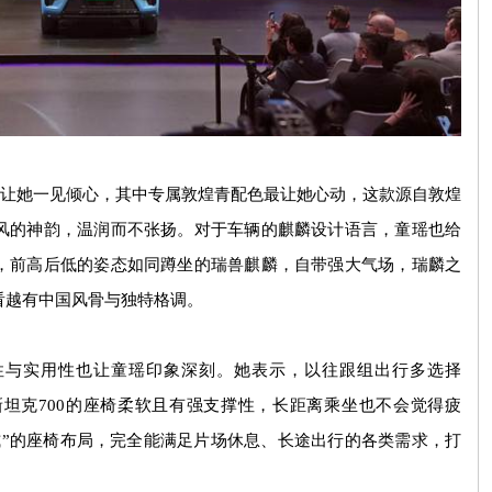
让她一见倾心，其中专属敦煌青配色最让她心动，这款源自敦煌
风的神韵，温润而不张扬。对于车辆的麒麟设计语言，童瑶也给
，前高后低的姿态如同蹲坐的瑞兽麒麟，自带强大气场，瑞麟之
看越有中国风骨与独特格调。
性与实用性也让童瑶印象深刻。她表示，以往跟组出行多选择
新坦克
700
的座椅柔软且有强支撑性，长距离乘坐也不会觉得疲
式
”
的座椅布局，完全能满足片场休息、长途出行的各类需求，打