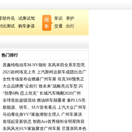
零部件讯
试乘试驾
常识
养护
对比测试
购车参谋
交通
出行
热门排行
质趣纯电动车M-NV领衔 东风本田全系车型亮
·
相
2021款柯珞克上市 上汽斯柯达新车成团出击广
·
女性专场发布会燃爆广州车展 坦克300预售正
·
式
大众品牌携“众前行 致未来”战略亮点车型 闪
·
“劲擎6狗 恋上坦克” 长城汽车嗨翻2020广州
·
全球首款超级混动 燃油轿车颠覆者 秦PLUS亮
·
相
新能源、轿车、SUV皆有看点 上汽大众广州车
·
展
马伯骞化身VV7家族潮智主理人 广州车展演
·
绎“
发现起亚新状态 智跑Ace首秀领衔全明星阵容
·
闪
东风风光SUV家族聚首广州车展 尽显亲民本色
·