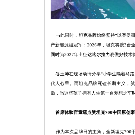
与此同时，坦克品牌始终坚持
“
以赛促
产新能源组冠军；
2026
年，坦克将携
3
台
同时为
2027
年出征达喀尔拉力赛做好技术
谷玉坤在现场动情分享
“
小学生隔着马路
代人心里。而坦克品牌死磕长期主义，就
后，当这些孩子拥有人生第一台梦想之车
首席体验官童瑶点赞坦克
700
中国原创豪
作为本次品牌日的主角，全新坦克
700