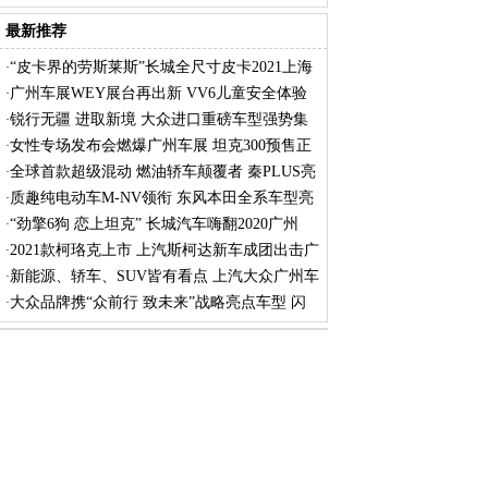
最新推荐
“皮卡界的劳斯莱斯”长城全尺寸皮卡2021上海
·
广州车展WEY展台再出新 VV6儿童安全体验
·
营引
锐行无疆 进取新境 大众进口重磅车型强势集
·
女性专场发布会燃爆广州车展 坦克300预售正
·
式
全球首款超级混动 燃油轿车颠覆者 秦PLUS亮
·
相
质趣纯电动车M-NV领衔 东风本田全系车型亮
·
相
“劲擎6狗 恋上坦克” 长城汽车嗨翻2020广州
·
2021款柯珞克上市 上汽斯柯达新车成团出击广
·
新能源、轿车、SUV皆有看点 上汽大众广州车
·
展
大众品牌携“众前行 致未来”战略亮点车型 闪
·