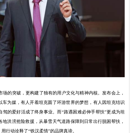
场的突破，更构建了独有的用户文化与精神内核。发布会上，
以车为媒，有人开着坦克圆了环游世界的梦想，有人因坦克结识
自驾的爱好活成了终身事业。而
“
路遇困难必伸手帮扶
”
更成为坦
各地洪涝抢险救援，从暴雪天气道路保障到日常出行脱困帮扶，
，用行动诠释了
“
铁汉柔情
”
的品牌真谛。