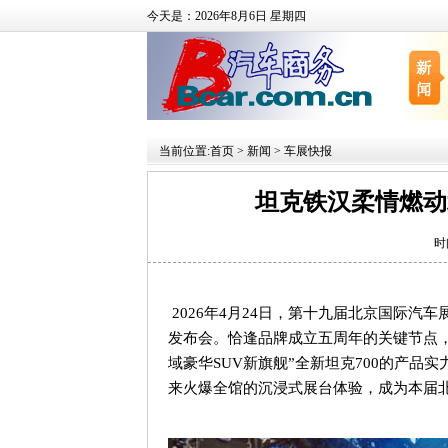
今天是：2026年8月6日 星期四
当前位置:
首页
>
新闻
>
车展快报
坦克铁汉柔情燃动
时
2026
年
4
月
24
日，第十九届北京国际汽车
发布会。恰逢品牌成立五周年的关键节点
域豪华
SUV
新旗舰
”
全新坦克
700
的产品实
来火爆全馆的沉浸式展台体验，成为本届