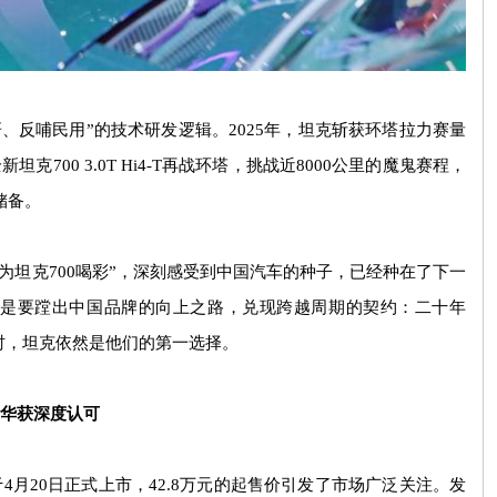
研、反哺民用
”
的技术研发逻辑。
2025
年，坦克斩获环塔拉力赛量
全新坦克
700 3.0T Hi4-T
再战环塔，挑战近
8000
公里的魔鬼赛程，
储备。
为坦克
700
喝彩
”
，深刻感受到中国汽车的种子，已经种在了下一
是要蹚出中国品牌的向上之路，兑现跨越周期的契约：二十年
时，坦克依然是他们的第一选择。
华获深度认可
于
4
月
20
日正式上市，
42.8
万元的起售价引发了市场广泛关注。发