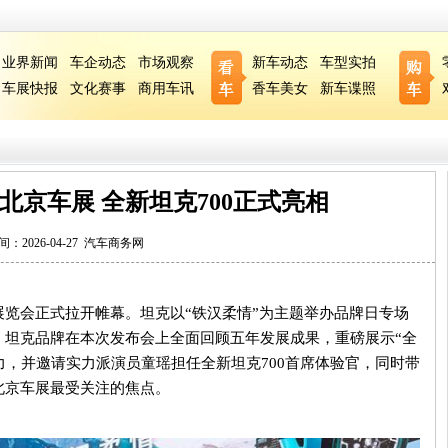
业界新闻
车企动态
市场观察
新车动态
车型实拍
车展快报
文化赛事
商用车讯
香车美女
新车谍照
北京车展 全新坦克700正式亮相
间：2026-04-27
汽车商务网
展览会正式拉开帷幕。坦克以
“
铁汉柔情
”
为主题举办品牌日专场
，坦克品牌在本次发布会上全面回顾五年发展成果，重磅展示
“
全
力，并邀请实力派演员童瑶担任全新坦克
700
首席体验官，同时带
北京车展最受关注的焦点。