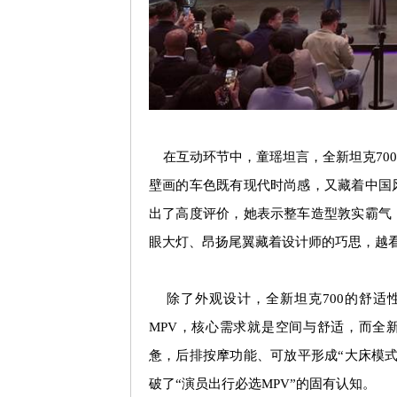
在互动环节中，童瑶坦言，全新坦克
700
壁画的车色既有现代时尚感，又藏着中国
出了高度评价，她表示整车造型敦实霸气
眼大灯、昂扬尾翼藏着设计师的巧思，越
除了外观设计，全新坦克
700
的舒适
MPV
，核心需求就是空间与舒适，而全
惫，后排按摩功能、可放平形成
“
大床模
破了
“
演员出行必选
MPV”
的固有认知。