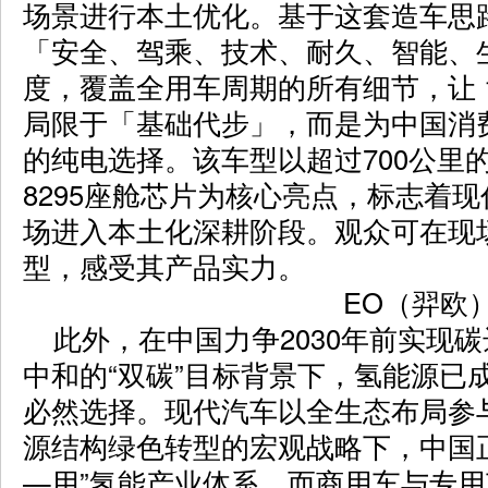
场景进行本土优化。基于这套造车思
「安全、驾乘、技术、耐久、智能、
度，覆盖全用车周期的所有细节，让 15
局限于「基础代步」，而是为中国消
的纯电选择。该车型以超过700公里的
8295座舱芯片为核心亮点，标志着
场进入本土化深耕阶段。观众可在现
型，感受其产品实力。
EO（羿欧
此外，在中国力争2030年前实现碳
中和的“双碳”目标背景下，氢能源已
必然选择。现代汽车以全生态布局参
源结构绿色转型的宏观战略下，中国
—用”氢能产业体系，而商用车与专