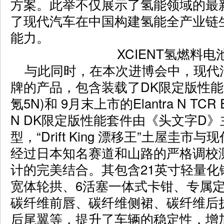
方案。此举不仅展示了氢能领域的最
了现代汽车在中国构建氢能全产业链
能力。
XCIENT氢燃料
与此同时，在本次进博会中，现代
牌的产品，包含装载了DK限定版性能套件
氪5N)和 9月末上市的Elantra N TCR E
N DK限定版性能套件由《头文字D
型，“Drift King 漂移王”土屋圭
经过日本知名赛道和山路的严格调校
计的完美结合。其包含21英寸轻量化
宽体轮拱、6活塞一体式卡钳、专属
碳纤维前唇、碳纤维侧裙、碳纤维后
后尾翼等，提升了车辆的稳定性，增