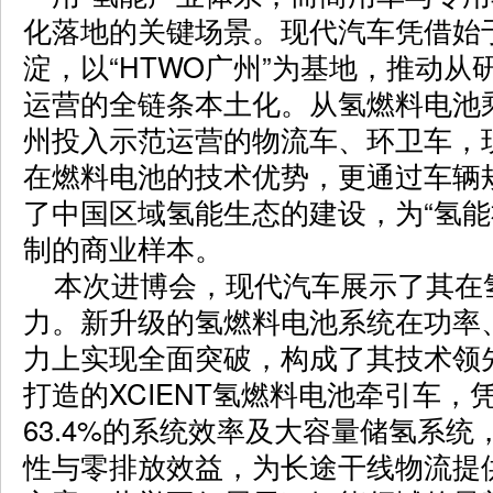
化落地的关键场景。现代汽车凭借始于
淀，以“HTWO广州”为基地，推动
运营的全链条本土化。从氢燃料电池乘
州投入示范运营的物流车、环卫车，
在燃料电池的技术优势，更通过车辆
了中国区域氢能生态的建设，为“氢能
制的商业样本。
本次进博会，现代汽车展示了其在
力。新升级的氢燃料电池系统在功率
力上实现全面突破，构成了其技术领
打造的XCIENT氢燃料电池牵引车，凭
63.4%的系统效率及大容量储氢系
性与零排放效益，为长途干线物流提