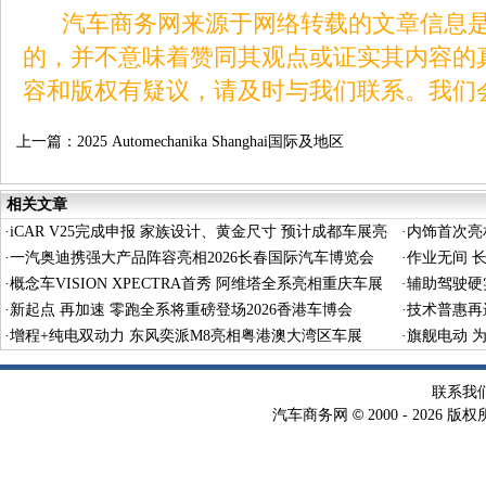
汽车商务网来源于网络转载的文章信息是
的，并不意味着赞同其观点或证实其内容的
容和版权有疑议，请及时与我们联系。我们
上一篇：
2025 Automechanika Shanghai国际及地区
展团聚势焕新：创新驱动、品质领航、高效赋能
相关文章
·
iCAR V25完成申报 家族设计、黄金尺寸 预计成都车展亮
·
内饰首次亮相
相
·
一汽奥迪携强大产品阵容亮相2026长春国际汽车博览会
·
作业无间 
·
概念车VISION XPECTRA首秀 阿维塔全系亮相重庆车展
·
辅助驾驶硬
·
新起点 再加速 零跑全系将重磅登场2026香港车博会
·
技术普惠再
·
增程+纯电双动力 东风奕派M8亮相粤港澳大湾区车展
车展
·
旗舰电动 为
联系我
©
汽车商务网
2000 -
2026 版