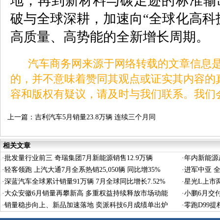
地，再到新材料与碳足迹的标准输
破与全球深耕，加速向“全球化高科
高质量、高势能的全新增长周期。
汽车商务网来源于网络转载的文章信息是
的，并不意味着赞同其观点或证实其内容的
容和版权有疑议，请及时与我们联系。我们
上一篇：
吉利汽车5月销量23.8万辆 连续三个月同
环比双增长
相关文章
·
批发量行业前三 奇瑞集团7月新能源销售12.9万辆
·
年内新能源超
·
轻客领跑 上汽大通7月全系热销25,050辆 同比增35%
·
进军中亚 全
·
深蓝汽车全球累计销量91万辆 7月全球同比增长7.52%
·
星光L上市两
·
大众安徽6月销量再攀新高 多重权益持续释放市场动能
·
小鹏6月交付
·
销量稳步向上、新品加速落地 奕派科技6月成绩单出炉
秀
·
零跑D99