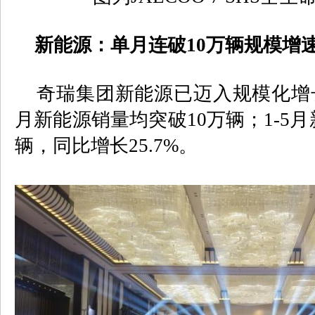
新能源：单月连破
10
万辆规模增
奇瑞集团新能源已迈入规模化增
月新能源销量均突破
10
万辆；
1-5
月
辆，同比增长
25.7%
。