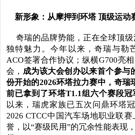
新形象：从摩押到环塔 顶级运动
奇瑞的品牌势能，正在全球顶级
独特魅力。今年以来，奇瑞与勒
ACO
签署合作协议；纵横
G700
亮相
会，
成为该大会创办以来首个参与
份开始的
2026
环塔拉力赛中，奇瑞
前已拿到了环塔
T1.1
组六个赛段冠
以来，瑞虎家族已五次问鼎环塔
2026 CTCC
中国汽车场地职业联赛
誉，以“赛级民用”的冗余性能表现