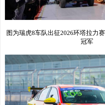
图为瑞虎
8
车队出征
2026
环塔拉力赛
冠军