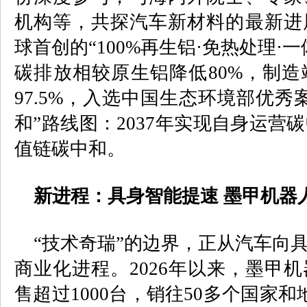
机构等，共探汽车新材料的最新进
球首创的“
100%
再生铝·免热处理·
碳排放相较原生铝降低
80%
，制造
97.5%
，入选中国生态环境部优秀案
和”路线图：
2037
年实现自身运营碳
值链碳中和。
新进程：具身智能提速 墨甲机器
“技术奇瑞”的边界，正从汽车向
商业化进程。
2026
年以来，墨甲机
售超过
1000
台，销往
50
多个国家和