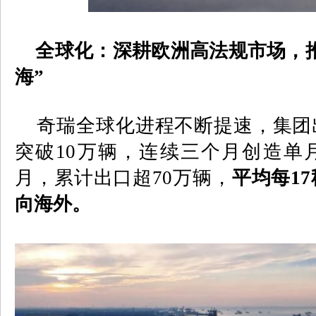
全球化：深耕欧洲高法规市场，推
海”
奇瑞全球化进程不断提速，集团
突破
10
万辆，连续三个月创造单
月，累计出口超
70
万辆，
平均每
17
向海外。