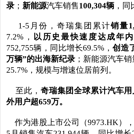
录
；
新能源
汽车销售
100,304
辆
，同
1-5
月份，奇瑞集团累计
销量
1
7.2%
，
以历史最快速度达成年
752,755
辆，同比增长
69.5%
，
创造
万辆”的出海新纪录
；新能源汽车销
25.7%
，规模与增速位居前列。
至此，
奇瑞集团全球累计汽车用
外用户超
659
万。
作为港股上市公司（
9973.HK
）
5
月销售汽车
231,944
辆，同比增长