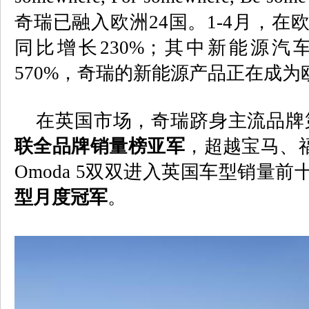
奇瑞已融入欧洲
24
国。
1-4
月，在
同比增长
230%
；其中新能源汽
570%
，奇瑞的新能源产品正在成为
在英国市场，奇瑞跻身主流品牌
联全品牌销量榜亚军
，超越宝马、
Omoda 5
双双进入英国车型销量前
型月度冠军
。