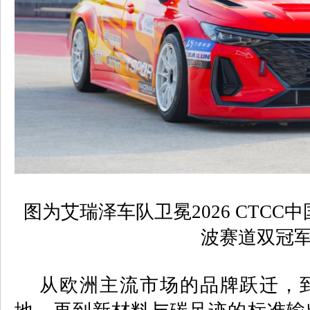
图为艾瑞泽车队卫冕
2026 CTCC
中
波赛道双冠
从欧洲主流市场的品牌跃迁，到