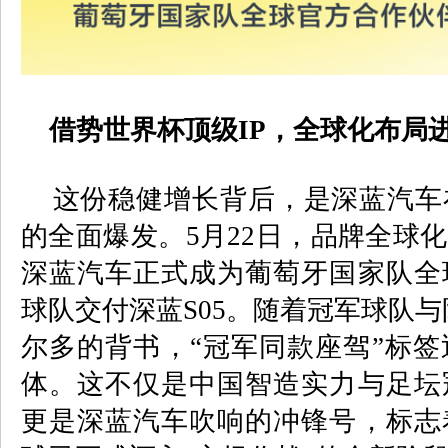
借势世界杯顶级
IP
，全球化布局进
这份稳健增长背后，是深蓝汽车
的全面爆发。
5
月
22
日，品牌全球化
深蓝汽车正式成为葡萄牙国家队全
球队交付深蓝
S05
。随着冠军球队与
尔多的背书，“冠军同款座驾”标
体。这不仅是中国智造实力与足坛
更是深蓝汽车吹响的冲锋号，标志