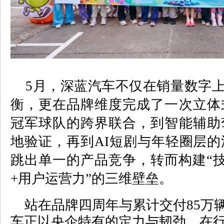
5
月，深蓝汽车不仅在销量数字上实
衡，更在品牌维度完成了一次立体
冠军球队的跨界联合，到智能辅助
地验证，再到
AI
短剧与年轻圈层的
跳出单一的产品竞争，转而构建“
+
用户运营力”的三维壁垒。
站在品牌四周年与累计交付
85
万
车正以央企特有的定力与韧劲，在