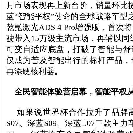
月市场表现再上新台阶，销量环比
蓝“智能平权”使命的全球战略车型
乾崑激光
ADS 4 Pro
增强版，首次将
驶带入
15
万级主流市场，再辅以同
可变自适应底盘，打破了智能与舒
仅成为普及智能出行的标杆产品，
再添硬核利器。
全民智能体验营启幕，智能平权从
如果说世界杯合作拉升了品牌高
S07
、深蓝
S09
、深蓝
L07
三款主力