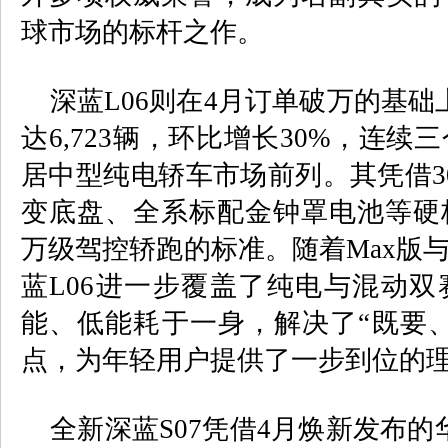
球市场的标杆之作。
深蓝
L06
则在
4
月订单破万的基础
达
6,723
辆，环比增长
30%
，连续三
居中型纯电轿车市场前列。其凭借
3
变底盘
、全系标配金钟罩电池等硬
万级驾控轿跑的标准。随着
Max
版
蓝
L06
进一步覆盖了纯电与混动双
能、低能耗于一身，解决了“既要
点，为年轻用户提供了一步到位的
全新深蓝
S07
凭借
4
月焕新发布的