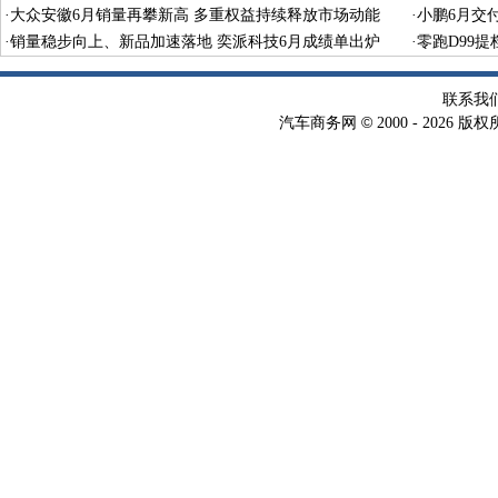
·
大众安徽6月销量再攀新高 多重权益持续释放市场动能
·
小鹏6月交付
·
销量稳步向上、新品加速落地 奕派科技6月成绩单出炉
秀
·
零跑D99
联系我
©
汽车商务网
2000 -
2026 版