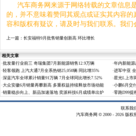
汽车商务网来源于网络转载的文章信息是
的，并不意味着赞同其观点或证实其内容的
容和版权有疑议，请及时与我们联系。我们
上一篇：
长安福特9月批售销量创新高 环比增长
46%
相关文章
·
批发量行业前三 奇瑞集团7月新能源销售12.9万辆
·
年内新能源超
·
轻客领跑 上汽大通7月全系热销25,050辆 同比增35%
·
进军中亚 全
·
深蓝汽车全球累计销量91万辆 7月全球同比增长7.52%
·
星光L上市两
·
大众安徽6月销量再攀新高 多重权益持续释放市场动能
·
小鹏6月交付
·
销量稳步向上、新品加速落地 奕派科技6月成绩单出炉
秀
·
零跑D99
联系我
©
汽车商务网
2000 -
2026 版