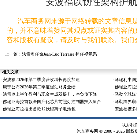
安波福以韧性架构护
汽车商务网来源于网络转载的文章信息是
的，并不意味着赞同其观点或证实其内容的
容和版权有疑议，请及时与我们联系。我们
上一篇：
法雷奥任命Jean-Luc Terrasse 担任视觉系
统事业部首席执行官兼集团执行副总裁
相关文章
·
安波福2026年第二季度营收增长再度加速
·
马瑞利中国
·
康宁公布2026年第二季度强劲财务业绩
·
佛瑞亚海拉
·
法雷奥上半年盈利与现金生成双提升，净负债下降
·
马勒全球媒
·
佛瑞亚海拉首款全国产化芯片前照灯控制器投入量产
·
马勒跨界谱
·
佛瑞亚海拉推出首款12伏锂离子电池包
·
安波福携多
联系我
©
汽车商务网
2000 -
2026 版