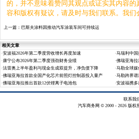
的，并不意味着赞同其观点或证实其内容的
容和版权有疑议，请及时与我们联系。我们
上一篇：
巴斯夫涂料因推动汽车涂装车间可持续运
营荣获可持续发展奖
相关文章
·
安波福2026年第二季度营收增长再度加速
·
马瑞利中国
·
康宁公布2026年第二季度强劲财务业绩
·
佛瑞亚海拉
·
法雷奥上半年盈利与现金生成双提升，净负债下降
·
马勒全球媒
·
佛瑞亚海拉首款全国产化芯片前照灯控制器投入量产
·
马勒跨界谱
·
佛瑞亚海拉推出首款12伏锂离子电池包
·
安波福携多
联系我
©
汽车商务网
2000 -
2026 版