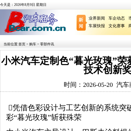
今天是：2026年8月9日 星期日
业界新闻
车企动态
车展快报
文化赛事
当前位置:
首页
>
购车
>
零部件讯
小米汽车定制色“暮光玫瑰”荣获
技术创新
时间：2026-05-20
汽车
凭借色彩设计与工艺创新的系统突
彩“暮光玫瑰”斩获殊荣