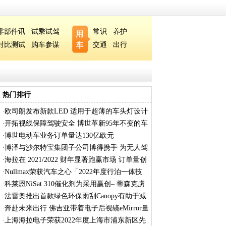
零部件讯
试乘试驾
常识
养护
对比测试
购车参谋
交通
出行
热门排行
欧司朗发布新款LED 适用于超薄的车头灯设计
·
开拓视线保障驾驶安全 博世革新95年不变的车
·
博世电动车业务订单量达130亿欧元
·
博泽与沙尔特宝集团子公司博得携手 为无人驾
·
海拉在 2021/2022 财年显著跑赢市场 订单量创
·
Nullmax荣获汽车之心「2022年度行泊一体技
·
术
科莱恩NiSat 310催化剂为采用赢创– 蒂森克虏
·
法雷奥推出首款绿色环保雨刮Canopy有助于减
·
奔赴未来出行 佛吉亚带着电子后视镜eMirror量
·
上海海拉电子荣获2022年度上海市浦东新区先
·