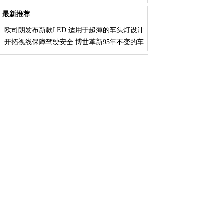
进
最新推荐
欧司朗发布新款LED 适用于超薄的车头灯设计
·
开拓视线保障驾驶安全 博世革新95年不变的车
·