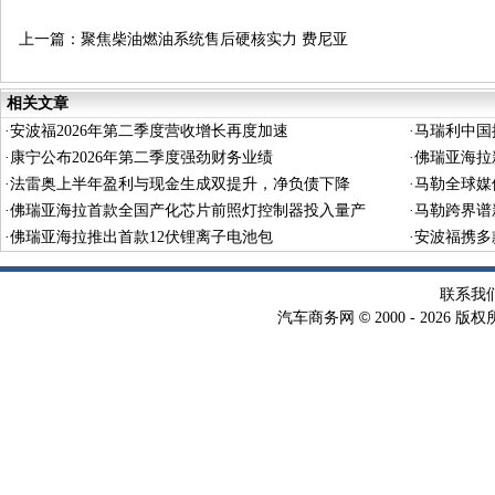
上一篇：
聚焦柴油燃油系统售后硬核实力 费尼亚
亮相上海法兰克福展
相关文章
·
安波福2026年第二季度营收增长再度加速
·
马瑞利中国
·
康宁公布2026年第二季度强劲财务业绩
·
佛瑞亚海拉
·
法雷奥上半年盈利与现金生成双提升，净负债下降
·
马勒全球媒
·
佛瑞亚海拉首款全国产化芯片前照灯控制器投入量产
·
马勒跨界谱
·
佛瑞亚海拉推出首款12伏锂离子电池包
·
安波福携多
联系我
©
汽车商务网
2000 -
2026 版