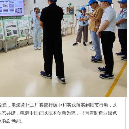
改造，电装常州工厂将履行碳中和实践落实到细节行动，从
链生态共建，电装中国正以技术创新为笔，书写着制造业绿色
入强劲动能。