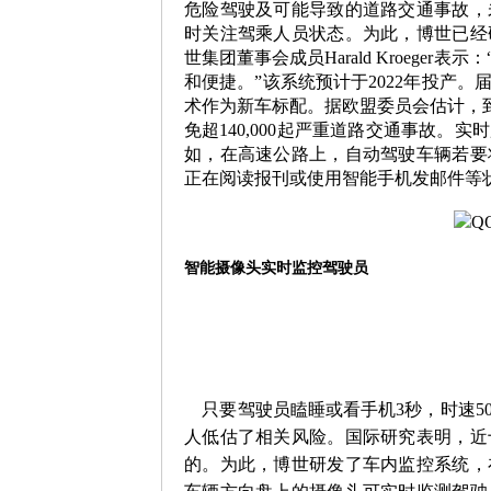
危险驾驶及可能导致的道路交通事故，
时关注驾乘人员状态。为此，博世已经
世集团董事会成员
Harald Kroeger
表示：
和便捷。”该系统预计于
2022
年投产。
术作为新车标配。据欧盟委员会估计，
免超
140,000
起严重道路交通事故。实时
如，在高速公路上，自动驾驶车辆若要
正在阅读报刊或使用智能手机发邮件等
智能摄像头实时监控驾驶员
只要驾驶员瞌睡或看手机
3
秒，时速
5
人低估了相关风险。国际研究表明，近
的。为此，博世研发了车内监控系统，