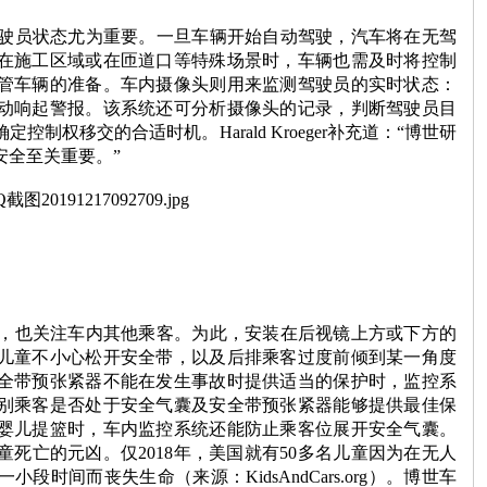
驶员状态尤为重要。一旦车辆开始自动驾驶，汽车将在无驾
在施工区域或在匝道口等特殊场景时，车辆也需及时将控制
管车辆的准备。车内摄像头则用来监测驾驶员的实时状态：
动响起警报。该系统还可分析摄像头的记录，判断驾驶员目
确定控制权移交的合适时机。
Harald Kroeger
补充道：“博世研
安全至关重要。”
，也关注车内其他乘客。为此，安装在后视镜上方或下方的
儿童不小心松开安全带，以及后排乘客过度前倾到某一角度
全带预张紧器不能在发生事故时提供适当的保护时，监控系
别乘客是否处于安全气囊及安全带预张紧器能够提供最佳保
婴儿提篮时，车内监控系统还能防止乘客位展开安全气囊。
童死亡的元凶。仅
2018
年，美国就有
50
多名儿童因为在无人
一小段时间而丧失生命（来源：
KidsAndCars.org
）。博世
车