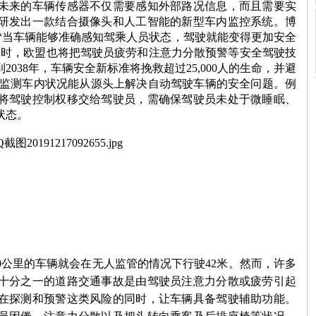
未来的车辆传感器不仅需要感知外部路况信息，而且需要实
研发出一款结合摄像头和人工智能的新型车内监控系统。博
“当车辆能够准确感知驾乘人员状态，驾驶就能变得更加安全
届时，欧盟也将把驾驶员疲劳和注意力分散预警等安全驾驶技
到
2038
年，车辆安全新标准将挽救超过
25,000
人的生命，并避
监测车内状况能从源头上解决自动驾驶车辆的安全问题。例
将驾驶控制权移交给驾驶员，需确保驾驶员未处于微睡眠、
状态。
0
公里的车辆就会在无人监管的情况下行驶
42
米。然而，许多
十分之一的道路交通事故是由驾驶员注意力分散或疲劳引起
在探测和预警这类风险的同时，让车辆具备驾驶辅助功能。