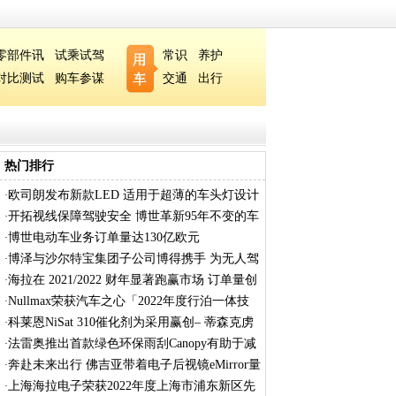
零部件讯
试乘试驾
常识
养护
对比测试
购车参谋
交通
出行
热门排行
欧司朗发布新款LED 适用于超薄的车头灯设计
·
开拓视线保障驾驶安全 博世革新95年不变的车
·
博世电动车业务订单量达130亿欧元
·
博泽与沙尔特宝集团子公司博得携手 为无人驾
·
海拉在 2021/2022 财年显著跑赢市场 订单量创
·
Nullmax荣获汽车之心「2022年度行泊一体技
·
术
科莱恩NiSat 310催化剂为采用赢创– 蒂森克虏
·
法雷奥推出首款绿色环保雨刮Canopy有助于减
·
奔赴未来出行 佛吉亚带着电子后视镜eMirror量
·
上海海拉电子荣获2022年度上海市浦东新区先
·