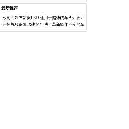
进
最新推荐
欧司朗发布新款LED 适用于超薄的车头灯设计
·
开拓视线保障驾驶安全 博世革新95年不变的车
·