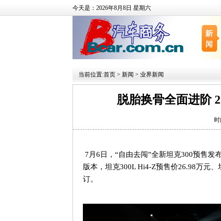
今天是：2026年8月8日 星期六
当前位置:
首页
>
新闻
>
业界新闻
脱胎换骨全面进阶 2
时
7月
6
日，
“
自由去闯
”
全新坦克
300
预售发
版本，坦克
300L Hi4-Z
预售价
26.98
万元、
订。