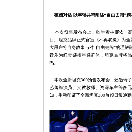
破圈对话 以年轻共鸣阐述
“
自由去闯
”
精
本次预售发布会上，歌手希林娜依・高
目。坦克品牌正式官宣《不再犹豫》为全
大用户将自身故事与对
“
自由去闯
”
的理解
音乐为纽带链接年轻群体，坦克品牌将品
鸣。
本次全新坦克
300
预售发布会，还邀请了
芭蕾舞演员、支教教师、资深车主等多
知，生动印证了全新坦克
300
兼顾日常通勤