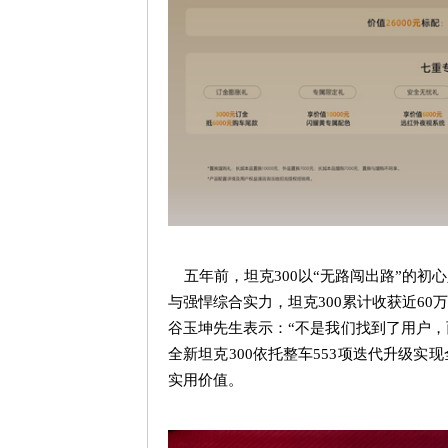
五年前，坦克
300
以
“
无路闯出路
”
的初心
与强悍综合实力，坦克
300
累计收获近
60
万
谷玉坤先生表示：
“
不是我们找到了用户，
全新坦克
300
依托整车
553
项迭代升级实现
实用价值。