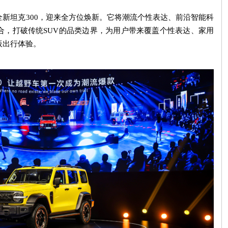
全新坦克
300
，迎来全方位焕新。它将潮流个性表达、前沿智能科
合，打破传统
SUV
的品类边界，为用户带来覆盖个性表达、家用
板出行体验。