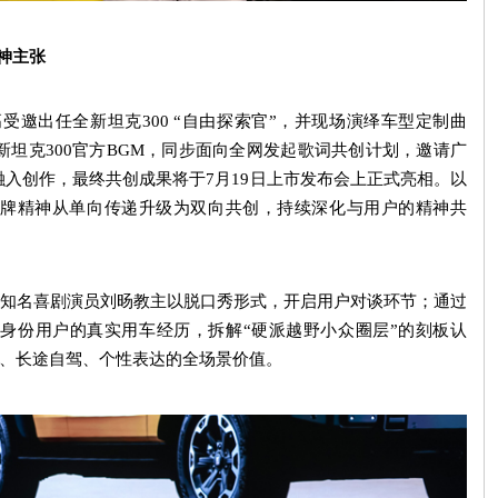
神主张
受邀出任全新坦克
300 “
自由探索官
”
，并现场演绎车型定制曲
新坦克
300
官方
BGM
，同步面向全网发起歌词共创计划，邀请广
融入创作，最终共创成果将于
7
月
19
日上市发布会上正式亮相。以
牌精神从单向传递升级为双向共创，持续深化与用户的精神共
知名喜剧演员刘旸教主以脱口秀形式，开启用户对谈环节；通过
元身份用户的真实用车经历，拆解
“
硬派越野小众圈层
”
的刻板认
、长途自驾、个性表达的全场景价值。