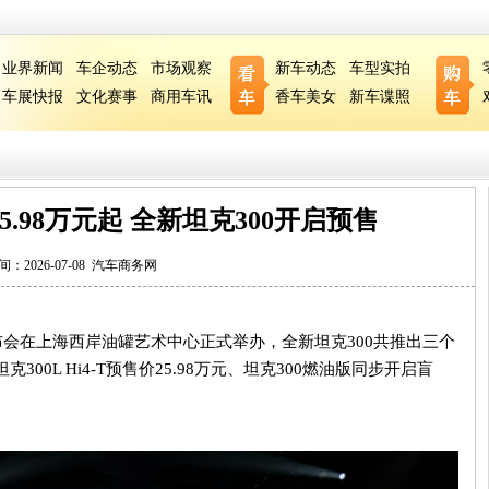
业界新闻
车企动态
市场观察
新车动态
车型实拍
车展快报
文化赛事
商用车讯
香车美女
新车谍照
5.98万元起 全新坦克300开启预售
间：2026-07-08
汽车商务网
布会在上海西岸油罐艺术中心正式举办，全新坦克
300
共推出三个
坦克
300L Hi4-T
预售价
25.98
万元、坦克
300
燃油版同步开启盲