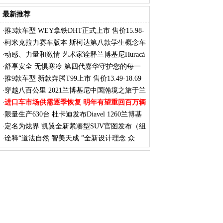
7
最新推荐
推3款车型 WEY拿铁DHT正式上市 售价15.98-
·
17.
柯米克拉力赛车版本 斯柯达第八款学生概念车
·
动感、力量和激情 艺术家诠释兰博基尼Huracá
·
舒享安全 无惧寒冷 第四代嘉华守护您的每一
·
次
推9款车型 新款奔腾T99上市 售价13.49-18.69
·
穿越八百公里 2021兰博基尼中国瀚境之旅于兰
·
进口车市场供需逐季恢复 明年有望重回百万辆
·
限量生产630台 杜卡迪发布Diavel 1260兰博基
·
定名为炫界 凯翼全新紧凑型SUV官图发布（组
·
图）
诠释“道法自然 智美天成 ”全新设计理念 众
·