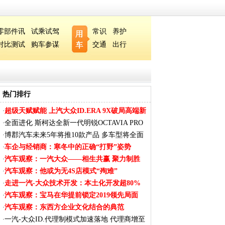
零部件讯
试乘试驾
常识
养护
对比测试
购车参谋
交通
出行
热门排行
超级天赋赋能 上汽大众ID.ERA 9X破局高端新
·
能
全面进化 斯柯达全新一代明锐OCTAVIA PRO
·
内饰
博郡汽车未来5年将推10款产品 多车型将全面
·
覆
车企与经销商：寒冬中的正确“打野”姿势
·
汽车观察：一汽大众——相生共赢 聚力制胜
·
汽车观察：他或为无4S店模式“殉难”
·
走进一汽-大众技术开发：本土化开发超80%
·
汽车观察：宝马在华提前锁定2019领先局面
·
汽车观察：东西方企业文化结合的典范
·
一汽-大众ID.代理制模式加速落地 代理商增至
·