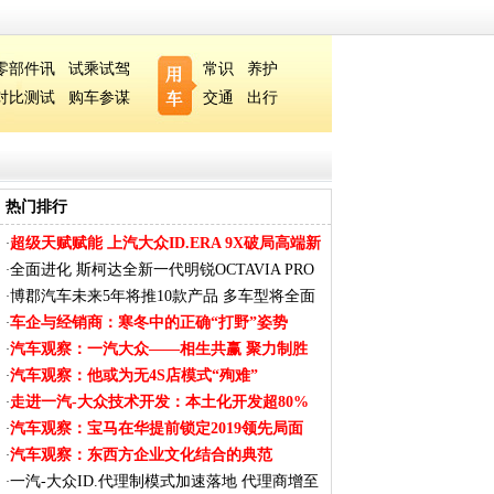
零部件讯
试乘试驾
常识
养护
对比测试
购车参谋
交通
出行
热门排行
超级天赋赋能 上汽大众ID.ERA 9X破局高端新
·
能
全面进化 斯柯达全新一代明锐OCTAVIA PRO
·
内饰
博郡汽车未来5年将推10款产品 多车型将全面
·
覆
车企与经销商：寒冬中的正确“打野”姿势
·
汽车观察：一汽大众——相生共赢 聚力制胜
·
汽车观察：他或为无4S店模式“殉难”
·
走进一汽-大众技术开发：本土化开发超80%
·
汽车观察：宝马在华提前锁定2019领先局面
·
汽车观察：东西方企业文化结合的典范
·
一汽-大众ID.代理制模式加速落地 代理商增至
·