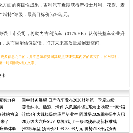
化方面的突破性成果，吉利汽车近期获得摩根士丹利、花旗、麦
”“增持”评级，最高目标价为36港元。
上市公司，将助力吉利汽车（0175.HK）从传统整车企业升
台，从而重塑估值逻辑，打开未来高质量发展新空间。
更多信息之目的，并不意味着赞同其观点或证实其内容的真实性。如对稿件、
第一时间删除相关文章。
皮卡
维度实力突
·
重申财务展望 日产汽车发布2026财年第一季度业绩
辆
·
覆盖纯电、插混、增程 东风新能源L系端出满配全"家"福
资续约协议
·
连续4年大规模吸纳应届毕业生 阿维塔2026届校招生入职
一来了
·
20万级大六座SUV 华境S划了一条驾驶表现新标准线
新座舱体验
·
推3款车型 预售价31.98-38.98万元 腾势Z9S开启预售