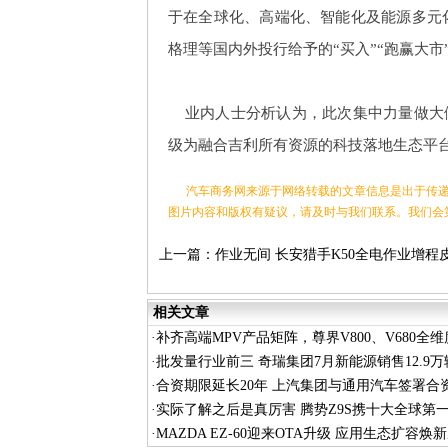
于在全球化、高端化、智能化及能源多元
格理等国内外投行给予的“买入”“跑赢大市
业内人士分析认为，此次集中力量做大做强
级为融合吉利所有资源的科技落地生态平
汽车商务网来源于网络转载的文章信息是出于传递
图片内容和版权有疑议，请及时与我们联系。我们会
上一篇：
作业无间 长安猎手K50全电作业增程
重庆车展上市
相关文章
·
补齐高端MPV产品矩阵，尊界V800、V680全
围
·
批发量行业前三 奇瑞集团7月新能源销售12.9万
·
合资期限延长20年 上汽集团与通用汽车签署合
·
实际了解之后是真厉害 腾势Z9S携十大全球第
·
MAZDA EZ-60迎来OTA升级 应用生态扩容焕