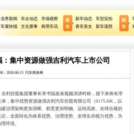
业界新闻
车企动态
市场观察
新车动态
车型实拍
车展快报
文化赛事
商用车讯
香车美女
新车谍照
福：集中资源做强吉利汽车上市公司
间：2026-06-15
汽车商务网
坛上，吉利控股集团董事长李书福发表视频演讲时称，接下来将有序
体，集中优势资源做强吉利汽车控股有限公司（0175.HK，以
构建治理架构更加清晰、权责更加明确、运转高效、全球合规的
共识，全面转化为体系优势、治理优势、全球生存能力优势，为
治理环境。