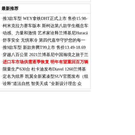
7
最新推荐
推3款车型 WEY拿铁DHT正式上市 售价15.98-
·
17.
柯米克拉力赛车版本 斯柯达第八款学生概念车
·
动感、力量和激情 艺术家诠释兰博基尼Huracá
·
舒享安全 无惧寒冷 第四代嘉华守护您的每一
·
次
推9款车型 新款奔腾T99上市 售价13.49-18.69
·
穿越八百公里 2021兰博基尼中国瀚境之旅于兰
·
进口车市场供需逐季恢复 明年有望重回百万辆
·
限量生产630台 杜卡迪发布Diavel 1260兰博基
·
定名为炫界 凯翼全新紧凑型SUV官图发布（组
·
图）
诠释“道法自然 智美天成 ”全新设计理念 众
·