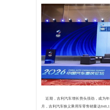
近期，吉利汽车增长势头强劲，成为年初至
月，吉利汽车狭义乘用车零售销量达848,