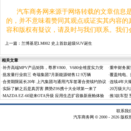
汽车商务网来源于网络转载的文章信息是
的，并不意味着赞同其观点或证实其内容的
容和版权有疑议，请及时与我们联系。我们
上一篇：
兰博基尼LM002 史上首款超级SUV诞生
40周年
相关文章
·
补齐高端MPV产品矩阵，尊界V800、V680全维度实力突
·
重申财务展
围
·
批发量行业前三 奇瑞集团7月新能源销售12.9万辆
·
覆盖纯电、
·
合资期限延长20年 上汽集团与通用汽车签署合资续约协议
·
连续4年大
·
实际了解之后是真厉害 腾势Z9S携十大全球第一来了
·
20万级大
·
MAZDA EZ-60迎来OTA升级 应用生态扩容焕新座舱体验
·
推3款车型 预
联系我
©
汽车商务网
2000 -
2026 版