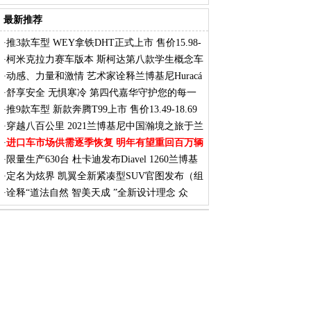
7
最新推荐
推3款车型 WEY拿铁DHT正式上市 售价15.98-
·
17.
柯米克拉力赛车版本 斯柯达第八款学生概念车
·
动感、力量和激情 艺术家诠释兰博基尼Huracá
·
舒享安全 无惧寒冷 第四代嘉华守护您的每一
·
次
推9款车型 新款奔腾T99上市 售价13.49-18.69
·
穿越八百公里 2021兰博基尼中国瀚境之旅于兰
·
进口车市场供需逐季恢复 明年有望重回百万辆
·
限量生产630台 杜卡迪发布Diavel 1260兰博基
·
定名为炫界 凯翼全新紧凑型SUV官图发布（组
·
图）
诠释“道法自然 智美天成 ”全新设计理念 众
·