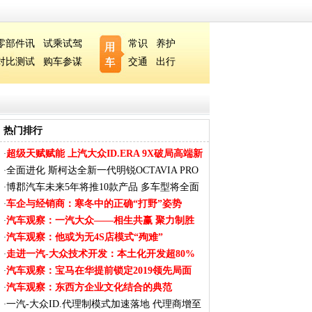
零部件讯
试乘试驾
常识
养护
对比测试
购车参谋
交通
出行
热门排行
超级天赋赋能 上汽大众ID.ERA 9X破局高端新
·
能
全面进化 斯柯达全新一代明锐OCTAVIA PRO
·
内饰
博郡汽车未来5年将推10款产品 多车型将全面
·
覆
车企与经销商：寒冬中的正确“打野”姿势
·
汽车观察：一汽大众——相生共赢 聚力制胜
·
汽车观察：他或为无4S店模式“殉难”
·
走进一汽-大众技术开发：本土化开发超80%
·
汽车观察：宝马在华提前锁定2019领先局面
·
汽车观察：东西方企业文化结合的典范
·
一汽-大众ID.代理制模式加速落地 代理商增至
·