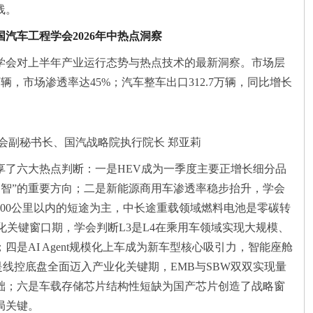
线。
汽车工程学会2026年中热点洞察
学会对上半年产业运行态势与热点技术的最新洞察。市场层
4万辆，市场渗透率达45%；汽车整车出口312.7万辆，同比增长
会副秘书长、国汽战略院执行院长 郑亚莉
享了六大热点判断：一是HEV成为一季度主要正增长细分品
同智”的重要方向；二是新能源商用车渗透率稳步抬升，学会
00公里以内的短途为主，中长途重载领域燃料电池是零碳转
化关键窗口期，学会判断L3是L4在乘用车领域实现大规模、
是AI Agent规模化上车成为新车型核心吸引力，智能座舱
是线控底盘全面迈入产业化关键期，EMB与SBW双双实现量
础；六是车载存储芯片结构性短缺为国产芯片创造了战略窗
局关键。