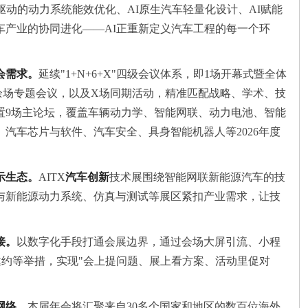
驱动的动力系统能效优化、AI原生汽车轻量化设计、AI赋能
车产业的协同进化——AI正重新定义汽车工程的每一个环
会需求。
延续"1+N+6+X"四级会议体系，即1场开幕式暨全体
0余场专题会议，以及X场同期活动，精准匹配战略、学术、技
置9场主论坛，覆盖车辆动力学、智能网联、动力电池、智能
汽车芯片与软件、汽车安全、具身智能机器人等2026年度
示生态。
AITX
汽车创新
技术展围绕智能网联新能源汽车的技
与新能源动力系统、仿真与测试等展区紧扣产业需求，让技
接。
以数字化手段打通会展边界，通过会场大屏引流、小程
邀约等举措，实现"会上提问题、展上看方案、活动里促对
网络。
本届年会将汇聚来自30多个国家和地区的数百位海外