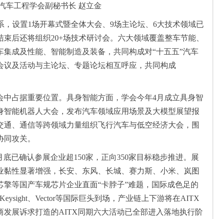
汽车工程学会副秘书长 赵立金
议体系，设置1场开幕式暨全体大会、9场主论坛、6大技术领域已
结束后还将组织20+场技术研讨会。六大领域覆盖整车节能、
车集成及性能、智能制造及装备，共同构成对“十五五”汽车
期会议及活动与主论坛、专题论坛相互呼应，共同构成
会中占据重要位置。具身智能方面，学会今年4月成立具身智
具身智能机器人大会，发布汽车领域应用场景及大模型展望报
交通、通信等跨领域力量组织飞行汽车与低空经济大会，围
协同攻关。
月底已确认参展企业超150家，正向350家目标稳步推进。展
业黏性显著增强，长安、东风、长城、赛力斯、小米、岚图
芯擎等国产车规芯片企业直面“卡脖子”难题，国际成色足的
eysight、Vector等国际巨头到场，产业链上下游将在AITX
发展诉求打造的AITX同期六大活动已全部进入落地执行阶