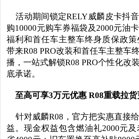
活动期间锁定
RELY
威麟皮卡抖音
购
10000
元购车券福袋及
2000
元油卡
福利和首任车主整车终身质保政策
带来
R08 PRO
改装和首任车主整车
播，一站式解锁
R08 PRO
个性化改
底承诺。
至高可享
3
万元优惠
R08
重载拉货
针对威麟
R08
，官方把实惠直接
益。现金权益包含燃油礼
2000
元及