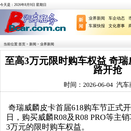
今天是：2026年8月9日 星期日
业界新闻
车企动态
车展快报
文化赛事
当前位置:
首页
>
新闻
>
业界新闻
至高3万元限时购车权益 奇瑞
路开抢
时间：2026-06-04
汽车
奇瑞威麟皮卡首届
618
购车节正式开
日，购买威麟
R08
及
R08 PRO
等主销
3
万元的限时购车权益。