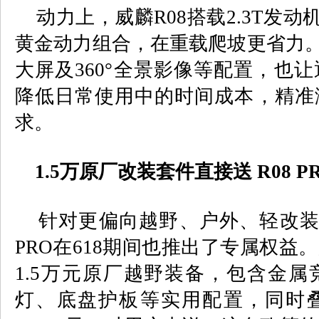
动力上，威麟
R08
搭载
2.3T
发动
黄金动力组合，在重载爬坡更省力
大屏及
360°
全景影像等配置，也让
降低日常使用中的时间成本，精准
求。
1.5
万原厂改装套件直接送
R08 P
针对更偏向越野、户外、轻改装
PRO
在
618
期间也推出了专属权益。
1.5
万元原厂越野装备，包含金属
灯、底盘护板等实用配置，同时