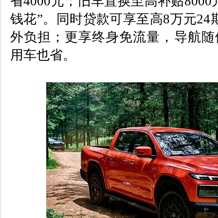
省
4000
元；旧车置换至高补贴
8000
钱花
”
。同时贷款可享至高
8
万元
24
外负担；更享终身免流量，导航随
用车也省。