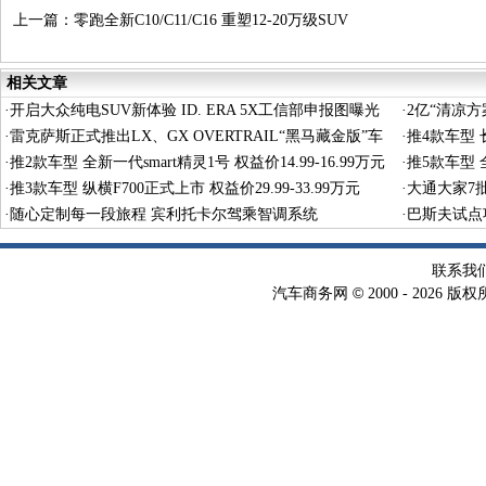
上一篇：
零跑全新C10/C11/C16 重塑12-20万级SUV
标杆
相关文章
·
开启大众纯电SUV新体验 ID. ERA 5X工信部申报图曝光
·
2亿“清凉
·
雷克萨斯正式推出LX、GX OVERTRAIL“黑马藏金版”车
·
推4款车型 长
型
·
推2款车型 全新一代smart精灵1号 权益价14.99-16.99万元
·
推5款车型 全
·
推3款车型 纵横F700正式上市 权益价29.99-33.99万元
·
大通大家7
·
随心定制每一段旅程 宾利托卡尔驾乘智调系统
·
巴斯夫试点
术
联系我
©
汽车商务网
2000 -
2026 版