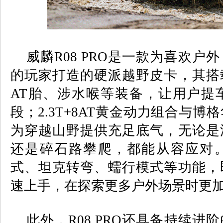
威麟
R08 PRO
是一款为喜欢户外
的玩家打造的硬派越野皮卡，其搭
AT
胎、涉水喉等装备，让用户提
段；
2.3T+8AT
黄金动力组合与博格
为穿越山野提供充足底气，无论是
还是碎石路攀爬，都能从容应对
式、坦克转弯、蠕行模式等功能，
速上手，在探索更多户外场景时更
此外，
R08 PRO
还具备持续进阶