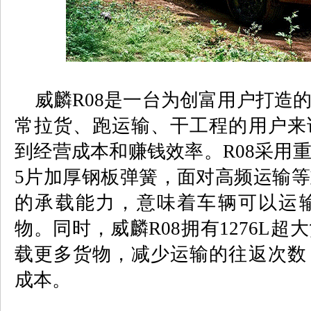
威麟
R08
是一台为创富用户打造
常拉货、跑运输、干工程的用户来
到经营成本和赚钱效率。
R08
采用
5
片加厚钢板弹簧，面对高频运输等
的承载能力，意味着车辆可以运
物。同时，威麟
R08
拥有
1276L
超大
载更多货物，减少运输的往返次数
成本。