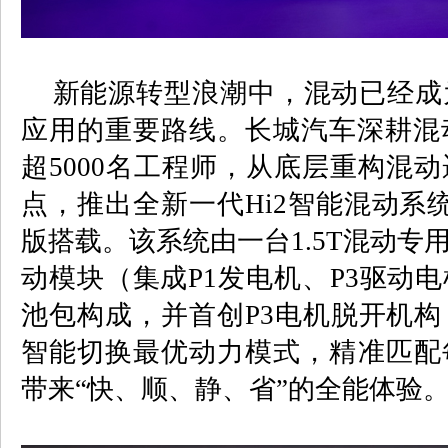
新能源转型浪潮中，混动已经成
应用的重要路线。长城汽车深耕混
超
5000
名工程师，从底层重构混动
点，推出全新一代
Hi2
智能混动系
版搭载。该系统由一台
1.5T
混动专
动模块（集成
P1
发电机、
P3
驱动电
池包构成，并首创
P3
电机脱开机构
智能切换最优动力模式，精准匹配
带来
“
快、顺、静、省
”
的全能体验