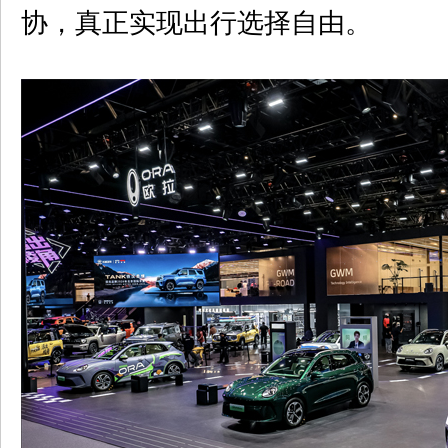
协，真正实现出行选择自由。