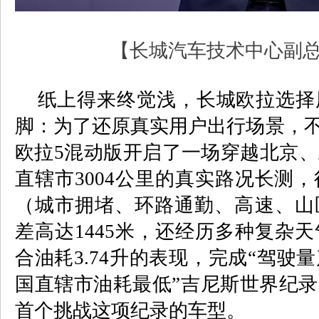
【长城汽车技术中心副
纸上得来终觉浅，长城欧拉选择
脚：
为了还原真实用户出行场景，
欧拉
5
混动版开启了一场穿越北京、
直辖市
3004
公里的真实路况长测，
（城市拥堵、环路通勤、高速、山
差高达
1445
米，还经历多种复杂天
合油耗
3.74
升的表现，
完成
“
驾驶量
国直辖市油耗最低
”
吉尼斯世界纪录
首个挑战这项纪录的车型
。