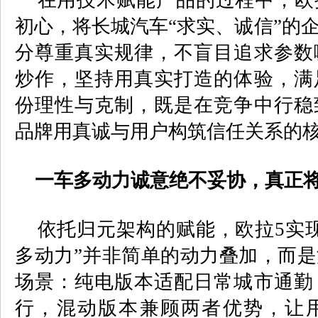
在用技术赋能产品的过程中，欧
初心，将长城汽车
“
求实、诚信
”
的
分尊重真实规律，不盲目追求参数
炒作，坚持用真实打造的体验，满
份理性与克制，既是在竞争中行稳
品牌用真诚与用户构筑信任关系的
一车多动力诚意绝不妥协，真正将
依托归元架构的赋能，欧拉
5
实
多动力
”
并非简单的动力叠加，而是
场景：纯电版本适配日常城市通勤
行，混动版本兼顾两者优势，让