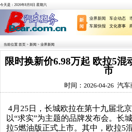
今天是：2026年8月8日 星期六
业界新闻
车企动态
车展快报
文化赛事
当前位置:
首页
>
新闻
>
业界新闻
限时换新价6.98万起 欧拉5
市
时间：2026-04-26
汽车
4
月
25
日，长城欧拉在第十九届北京
以
“
求实
”
为主题的品牌发布会。长
拉
5
燃油版正式上市。其中，欧拉
5