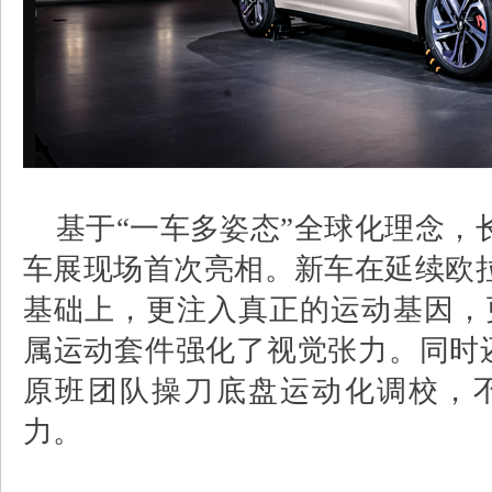
基于
“
一车多姿态
”
全球化理念，
车展现场首次亮相。新车在延续欧
基础上，更注入真正的运动基因，
属运动套件强化了视觉张力。同时
原班团队操刀底盘运动化调校，
力。