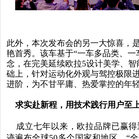
此外，本次发布会的另一大惊喜，
艳首秀。该车基于
“
一车多品类、一
念，在完美延续欧拉
5
设计美学、智
础上，针对运动化外观与驾控极限
进阶，
为不甘平庸、热爱掌控的年
求实赴新程，用技术践行用户至
成立七年以来，欧拉品牌已赢得
迹遍布全球
50
多个国家和地区。
“
全