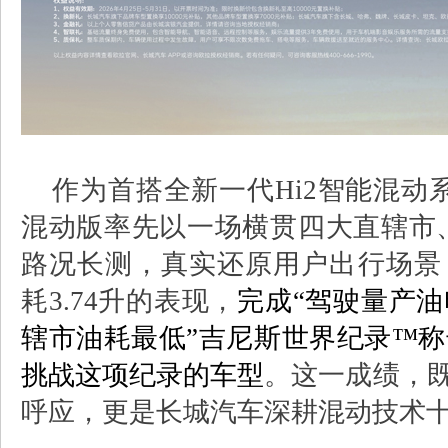
作为首搭全新一代
Hi2
智能混动
混动版率先以一场横贯四大直辖市
路况长测，真实还原用户出行场景
耗
3.74
升的表现，
完成
“
驾驶量产油
辖市油耗最低
”
吉尼斯世界纪录
™
称
挑战这项纪录的车型
。这一成绩，
呼应，更是长城汽车深耕混动技术