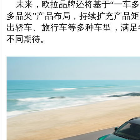
未来，欧拉品牌还将基于
“
一车多
多品类
”
产品布局
，持续扩充产品矩
出轿车、旅行车等多种车型，满足
不同期待。