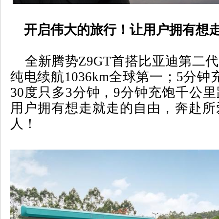
开启伟大的旅行！让用户拥有想走
全新腾势
Z9GT
首搭比亚迪第二代
纯电续航
1036km
全球第一；
5
分钟
30
度只多
3
分钟，
9
分钟充饱千公里
用户拥有想走就走的自由，奔赴所
人！