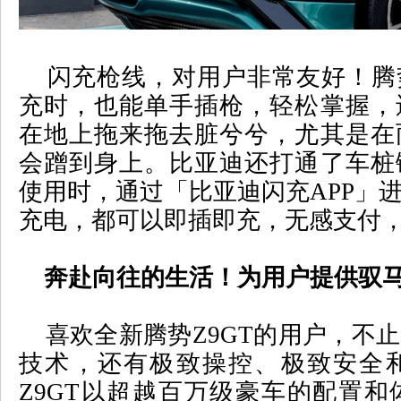
闪充
枪线
，对用户非常友好！腾
充时，也能单手插枪，轻松掌握，
在地上拖来拖去脏兮兮，尤其是在
会蹭到身上。比亚迪还打通了车桩
使用时，通过「比亚迪闪充
APP
」
充电，都可以即插即充，无感支付
奔赴向往的生活！为用户提供驭马
喜欢全新腾势
Z9GT
的用户，不止
技术，还有极致操控、极致安全
Z9GT
以超越百万级豪车的配置和