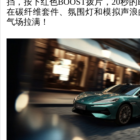
挡，按下红色
BOOST
拨片，
20
秒的
在碳纤维套件、氛围灯和模拟声浪
气场拉满！