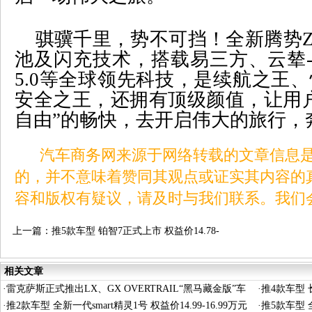
骐骥千里，势不可挡！全新腾势
池及闪充技术，搭载易三方、云辇
5.0
等全球领先科技，是续航之王、
安全之王，还拥有顶级颜值，让用
自由”的畅快，去开启伟大的旅行，
汽车商务网来源于网络转载的文章信息是
的，并不意味着赞同其观点或证实其内容的
容和版权有疑议，请及时与我们联系。我们
上一篇：
推5款车型 铂智7正式上市 权益价14.78-
19.98万元
相关文章
·
雷克萨斯正式推出LX、GX OVERTRAIL“黑马藏金版”车
·
推4款车型 长
型
·
推2款车型 全新一代smart精灵1号 权益价14.99-16.99万元
·
推5款车型 全