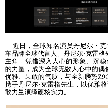
近日，全球知名演员丹尼尔・克
车品牌全球代言人。丹尼尔
·
克雷格
主角，凭借深入人心的形象、沉稳
的力量，成为全球无数人心中的偶
优雅、果敢的气质，与全新腾势
Z9
携手丹尼尔
·
克雷格先生，以优雅格
敢力量演绎硬核实力。