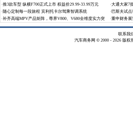
·
推3款车型 纵横F700正式上市 权益价29.99-33.99万元
·
大通大家7
·
随心定制每一段旅程 宾利托卡尔驾乘智调系统
·
巴斯夫试点
·
补齐高端MPV产品矩阵，尊界V800、V680全维度实力突
术
·
重申财务展
围
联系我
©
汽车商务网
2000 -
2026 版