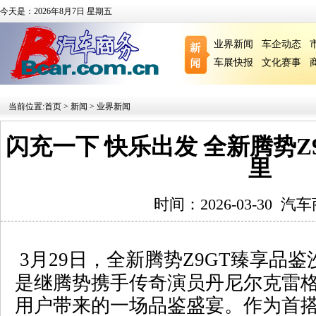
今天是：2026年8月7日 星期五
业界新闻
车企动态
车展快报
文化赛事
当前位置:
首页
>
新闻
>
业界新闻
闪充一下 快乐出发 全新腾势Z
里
时间：2026-03-30
汽车
3
月
29
日，全新腾势
Z9GT
臻享品鉴
是继腾势携手传奇演员丹尼尔克雷
用户带来的一场品鉴盛宴。作为首