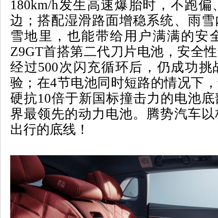
180km/h
发生高速爆胎时，不跑偏
边；搭配湿滑路面增稳系统、雨雪
雪地里，也能带给用户满满的安
Z9GT
首搭第二代刀片电池，安全性
经过
500
次闪充循环后，仍成功挑
验；在
4
节电池同时短路的情况下，
硬抗
10
倍于新国标撞击力的电池底
界最领先的动力电池。腾势汽车以
出行的底线！