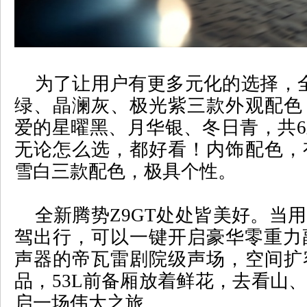
为了让用户有更多元化的选择，
绿、晶澜灰、极光紫三款外观配色
爱的星曜黑、月华银、冬日青，共
6
无论怎么选，都好看！内饰配色，
雪白三款配色，极具个性。
全新腾势
Z9GT
处处皆美好。当用
驾出行，可以一键开启豪华零重力
声器的帝瓦雷剧院级声场，空间扩
品，
53L
前备厢放着鲜花，去看山
启一场伟大之旅。