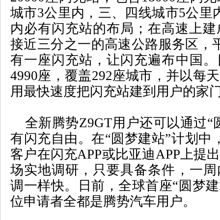
城市
3
公里内，三、四线城市
5
公里
内必有闪充站的布局；在高速上建
接近三分之一的高速公路服务区，
有一座闪充站，让闪充遍布中国。
4990
座，覆盖
292
座城市，并以每天
用最快速度把闪充站建到用户的家
全新腾势
Z9GT
用户还可以通过
“
有闪充自由。在
“
圆梦建站
”
计划中
客户在闪充
APP
或比亚迪
APP
上提
场实地调研，只要具备条件，一周
调一样快。日前，全球首座
“
圆梦建
位申请者全都是腾势汽车用户。