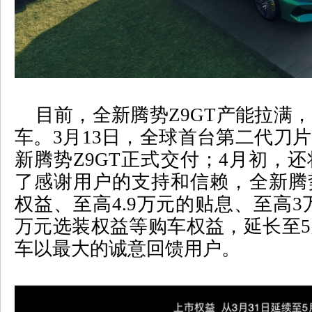
目前，全新腾势
Z9GT
产能拉满，
车。
3
月
13
日，全球首台第二代刀片
新腾势
Z9GT
正式交付；
4
月初，还
了感谢用户的支持和信赖，全新腾
权益、至高
4.9
万元的贴息、至高
3
万元选装权益等购车权益，延长至
5
车以最大的诚意回馈用户。