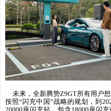
未来，全新腾势
Z9GT
所有用户想
按照
“
闪充中国
”
战略的规划，到
20
20000
座闪充站，包含
18000
座闪充