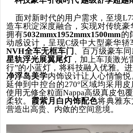
面对新时代的用户需求，至境
L7
造车积淀深度融合，实现对传统豪
拥有
5032mmx1952mmx1500mm
的
动感设计，呈现
C
级中大型豪华轿
NVH
全车无框车门
、百万级豪车同
星轨浮光展翼尾灯
，加上车顶激光
行”的小蓝灯，将科技融入优雅。
净浮岛美学
内饰设计让人心情愉悦
延伸到中控台的
270
°区域均采用
使用无修全粒面
Nappa
高级真皮包覆
柔软。
霞紫月白内饰配色
将典雅东
营造出高贵、内敛的空间意境。