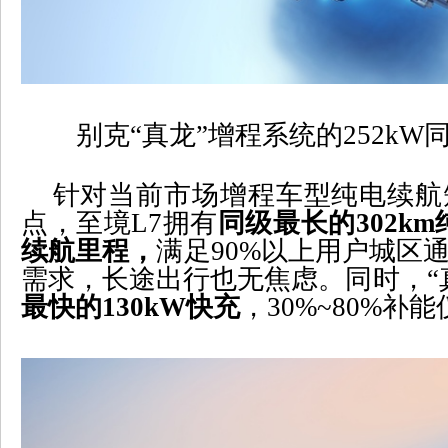
别克“真龙”增程系统的
252kW
针对当前市场增程车型纯电续航
点，至境
L7
拥有
同级最长的
302km
续航里程，
满足
90%
以上用户城区
需求，长途出行也无焦虑。同时，“
最快的
130kW
快充
，
30%~80%
补能