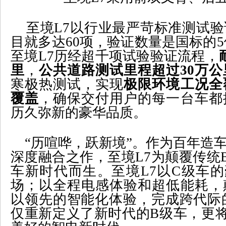
至境
L7
以行业最严苛标准测试验
目就多达
60
项，验证数量是国标的
5
至境
L7
历经超千项试验验证流程，
里
，
公共道路测试里程超过
30
万公
寒极热测试，实现
极限环境工况全
覆盖
，确保交付用户的每一台车都
历久弥新的豪华品质。
“历喧哗，跃新境”。作为百年造
深度融合之作，至境
L7
为颠覆传统
车新时代而生。至境
L7
以
C
级车的
场；以全程电感体验和超低能耗，
以领先的智能化体验，完成跨代际
仅重新定义了新时代的
B
级车，更