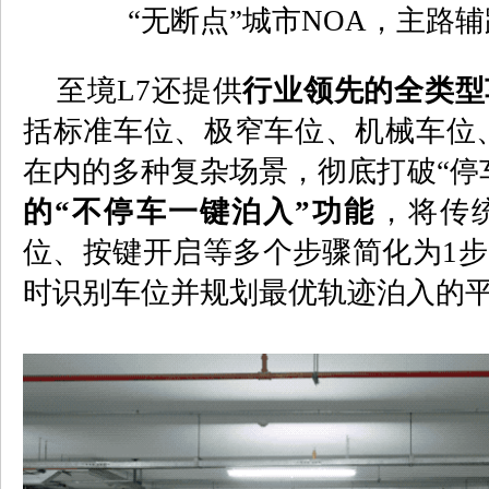
“
无断点
”
城市
NOA
，主路辅
至境
L7
还提供
行业领先的全类型
括标准车位、极窄车位、机械车位
在内的多种复杂场景，彻底打破“停
的“不停车一键泊入”功能
，将传
位、按键开启等多个步骤简化为
1
步
时识别车位并规划最优轨迹泊入的