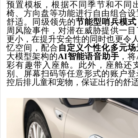
预置模板，根据不同季节和不同
椅、方向盘等功能进行自由组合设
舒适。同级领先的
节能型哨兵模式
周风险事件，对潜在威胁提供一目
更小，在提升安全性的同时也更令人
忆空间，配合
自定义个性化多元场
大模型架构的
AI
智能语音助手
，将
彩有趣带入座舱。此外，座舱还
别、屏幕扫码等任意形式的账户登
控后排儿童和宠物，保证出行的舒