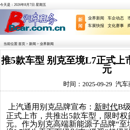
今天是：2026年8月7日 星期五
业界新闻
车企动态
车展快报
文化赛事
当前位置:
首页
>
新闻
>
业界新闻
推5款车型 别克至境L7正式上市 售
元
时间：2025-09-29
汽车
上汽通用别克品牌宣布：
新时代
B
正式上市，共推出
5
款车型，限时权
元。作为别克高端新能源子品牌“至