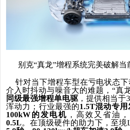
别克“真龙”增程系统完美破解
针对当下增程车型在亏电状态下
介入时抖动与噪音大的难题，“真
同级最强增程单电驱
，提供相当于
3
浑动力；行业最强的
1.5T
混动专用
100kW
的发电机
，高效又省油，
0.5L
。在顶级硬件的助力下，至境