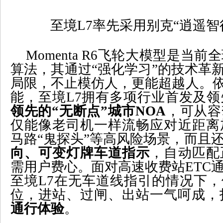
至境
L7
率先采用别克“逍遥智
Momenta R6
飞轮大模型是当前全
算法，其通过“强化学习”的技术革新
局限，不止模仿人，更能超越人。依
能，至境
L7
拥有多项行业首发及领
领先的“无断点”城市
NOA
，可从容
仅能像老司机一样流畅应对近距离
马路“鬼探头”等高风险场景，而且
向、可变灯牌车道指示
，自动匹配
需用户费心。面对高速收费站
ETC
至境
L7
在无车道线指引的情况下，
位，进站、过闸、出站一气呵成，
通行体验
。