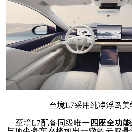
至境
L7
采用纯净浮岛美
至境
L7
配备同级唯一
四座全功能
与顶尖豪车座椅如出一辙的云感悬