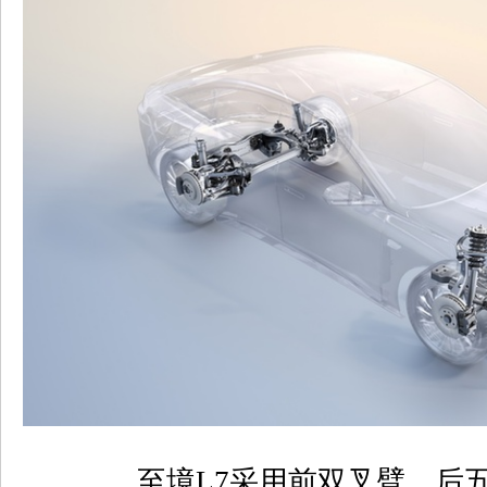
至境
L7
采用前双叉臂、后