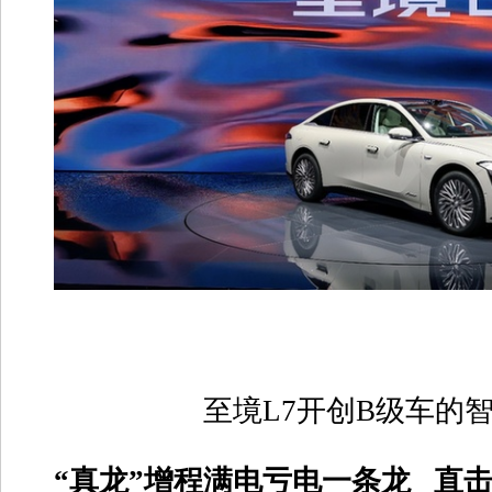
至境
L7
开创
B
级车的
“
真龙
”
增程满电亏电一条龙
直