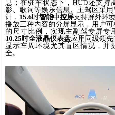
息；在驻车状态下，
HUD
还支持
影、歌词等娱乐信息。主驾区采用
计，
15.6
吋智能中控屏
支持屏外环
播放三种内容的分屏显示，用户可
的尺寸比例，实现主副驾专屏专
10.25
吋全液晶仪表盘
应用同级领先
显示车周环境尤其盲区情况，并
全。