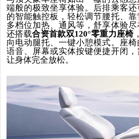
端般的极致坐享体验。后排乘客还
的智能触控板，轻松调节腰托、靠
多档位加热、通风等，舒享体验尽
还搭载
合资首款双
120
°零重力座椅
向电动腿托、一键小憩模式。座椅
语音、屏幕或实体按键便捷开闭，
让身体完全放松。