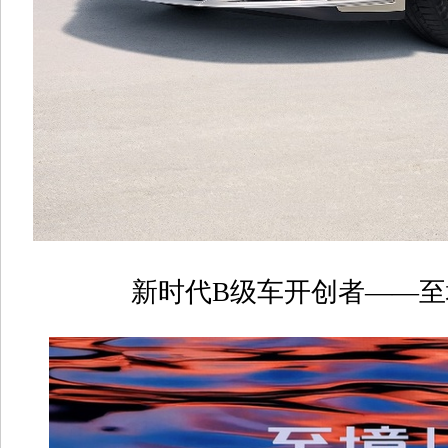
新时代
B
级车开创者
——
至