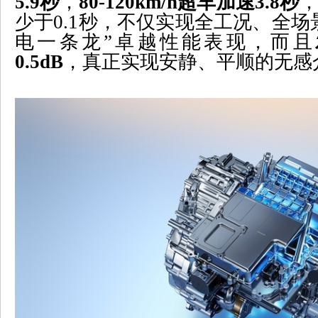
5.9
秒
，
80-120km/h
超车加速
3.8
秒
少于
0.1
秒，不仅实现全工况、全场
电一条龙”卓越性能表现，而且
0.5dB
，真正实现安静、平顺的无感