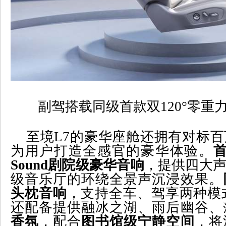
副驾搭载同级首款双
120°
零重
至境
L7
的豪华座舱还拥有对标百
为用户打造全感官的豪华体验。
Sound
剧院级豪华音响
，提供四大
级音乐厅的环绕全景声沉浸效果。
头枕音响
，支持全车、驾享两种模
还配备提供融冰之湖、雨后幽谷、
香氛
，配合
图书馆级宁静空间
，将