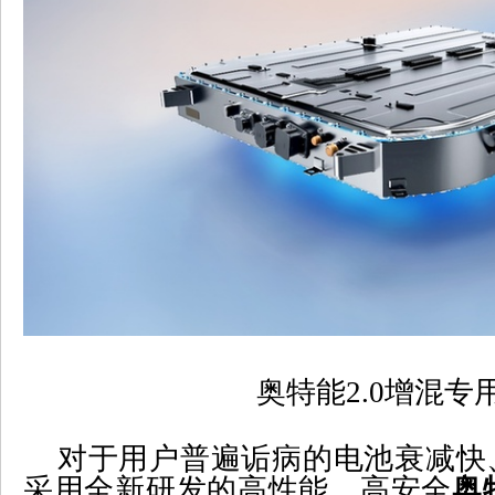
奥特能
2.0
增混专
对于用户普遍诟病的电池衰减快
采用
全新研发的
高性能、高安全
奥