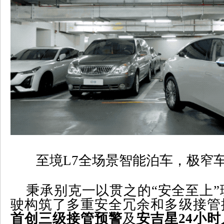
至境
L7
全场景智能泊车，极窄
秉承别克一以贯之的“安全至上”
驶构筑了多重安全冗余和多级接管
首创三级接管预警
及
安吉星
24
小时