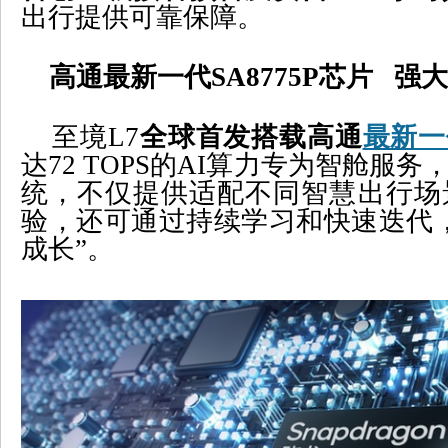
出行提供可靠保障。
高通最新一代
SA8775P
芯片
强大
至境
L7
全球首发搭载高通
最新一
达
72 TOPS
的
AI
算力专为智舱服务
统，不仅提供适配不同智慧出行场
验，还可通过持续学习和快速迭代
成长”。