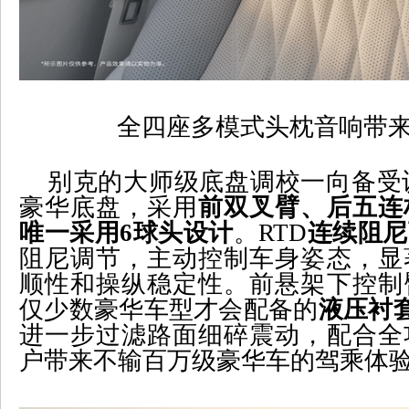
全四座多模式头枕音响带
别克的大师级底盘调校一向备受
豪华底盘，采用
前双叉臂、后五连
唯一采用
6
球头设计
。
RTD
连续阻尼
阻尼调节，主动控制车身姿态，显
顺性和操纵稳定性。前悬架下控制
仅少数豪华车型才会配备的
液压衬
进一步过滤路面细碎震动，配合全
户带来不输百万级豪华车的驾乘体