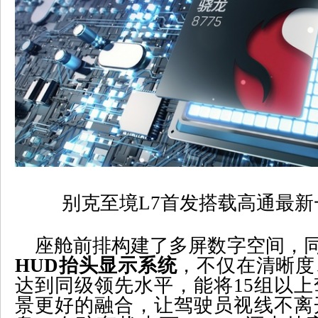
别克至境
L7
首发搭载高通最新
座舱前排构建了多屏数字空间，
HUD
抬头显示系统
，不仅在清晰度
达到同级领先水平，能将
15
组以上
景更好的融合，让驾驶员视线不离