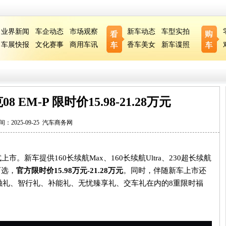
业界新闻
车企动态
市场观察
新车动态
车型实拍
车展快报
文化赛事
商用车讯
香车美女
新车谍照
 EM-P 限时价15.98-21.28万元
间：2025-09-25
汽车商务网
式上市。新车提供
160
长续航
Max
、
160
长续航
Ultra
、
230
超长续航
可选，
官方限时价
15.98
万元
-21.28
万元
。同时，伴随新车上市还
融礼、智行礼、补能礼、无忧臻享礼、交车礼在内的
8
重限时福