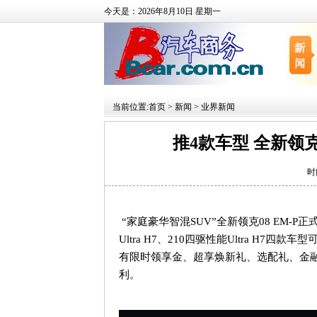
今天是：2026年8月10日 星期一
当前位置:
首页
>
新闻
>
业界新闻
推4款车型 全新领克08
时
“家庭豪华智混
SUV
”全新领克
08 EM-P
正
Ultra H7
、
210
四驱性能
Ultra H7
四款车型
有限时领享金、超享焕新礼、选配礼、金
利。