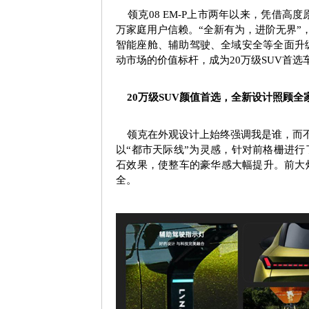
领克
08 EM-P
上市两年以来，凭借高度
万家庭用户信赖。“全新有为，进阶无界”
智能座舱、辅助驾驶、全域安全等全面升
动市场的价值标杆，成为
20
万级
SUV
首选
20
万级
SUV
颜值首选，全新设计照顾全
领克在外观设计上始终强调我是谁，而
以“都市天际线”为灵感，针对前格栅进
石效果，使整车的豪华感大幅提升。前大
全。