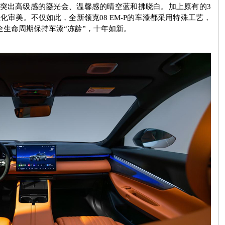
突出高级感的鎏光金、温馨感的晴空蓝和拂晓白。加上原有的
3
性化审美。不仅如此，全新领克
08 EM-P
的车漆都采用特殊工艺，
生命周期保持车漆“冻龄”，十年如新。