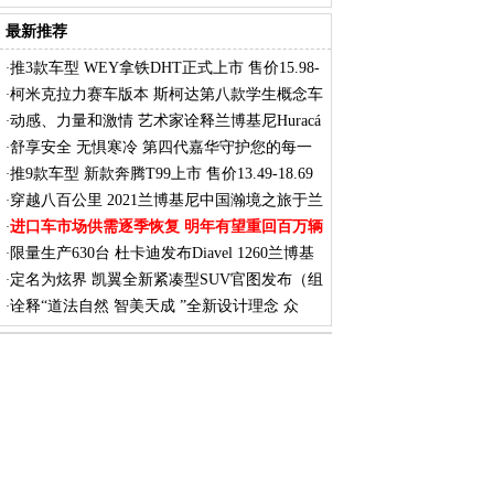
7
最新推荐
推3款车型 WEY拿铁DHT正式上市 售价15.98-
·
17.
柯米克拉力赛车版本 斯柯达第八款学生概念车
·
动感、力量和激情 艺术家诠释兰博基尼Huracá
·
舒享安全 无惧寒冷 第四代嘉华守护您的每一
·
次
推9款车型 新款奔腾T99上市 售价13.49-18.69
·
穿越八百公里 2021兰博基尼中国瀚境之旅于兰
·
进口车市场供需逐季恢复 明年有望重回百万辆
·
限量生产630台 杜卡迪发布Diavel 1260兰博基
·
定名为炫界 凯翼全新紧凑型SUV官图发布（组
·
图）
诠释“道法自然 智美天成 ”全新设计理念 众
·