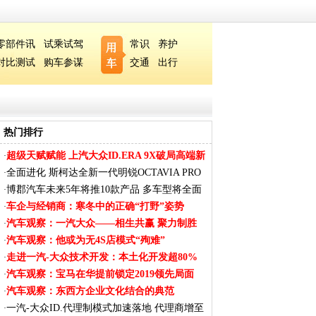
零部件讯
试乘试驾
常识
养护
对比测试
购车参谋
交通
出行
热门排行
超级天赋赋能 上汽大众ID.ERA 9X破局高端新
·
能
全面进化 斯柯达全新一代明锐OCTAVIA PRO
·
内饰
博郡汽车未来5年将推10款产品 多车型将全面
·
覆
车企与经销商：寒冬中的正确“打野”姿势
·
汽车观察：一汽大众——相生共赢 聚力制胜
·
汽车观察：他或为无4S店模式“殉难”
·
走进一汽-大众技术开发：本土化开发超80%
·
汽车观察：宝马在华提前锁定2019领先局面
·
汽车观察：东西方企业文化结合的典范
·
一汽-大众ID.代理制模式加速落地 代理商增至
·