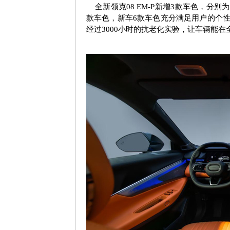
全新领克
08 EM-P
新增
3
款车色，分别为
款车色，新车
6
款车色充分满足用户的个
经过
3000
小时的抗老化实验，让车辆能在全