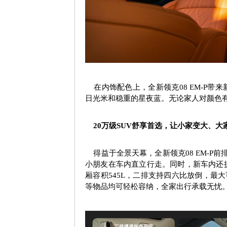
在内饰配色上，全新领克
08 EM-P
带来
日光米和稳重的星夜蓝。无论家人对颜色
20
万级
SUV
舒享首选，让小家变大、大
得益于全景天幕，全新领克
08 EM-P
前
小朋友在车内直立行走。同时，新车内还
厢容积
545L
，二排支持四六比放倒，最大
等物品均可轻松容纳，全家出行承载无忧