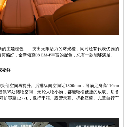
新的主题橙色——突出无限活力的曙光橙，同时还有代表优雅的
有何偏好，全新领克
08 EM-P
丰富的配色，总有一款能够满足。
家变好
排头部空间再提升。后排纵向空间近
1300mm
，可满足身高
110cm
提供
35
处储物空间，无论大物小物，都能轻松便捷的放取。后备
可扩容至
1277L
，像行李箱、露营天幕、折叠座椅、儿童自行车
。