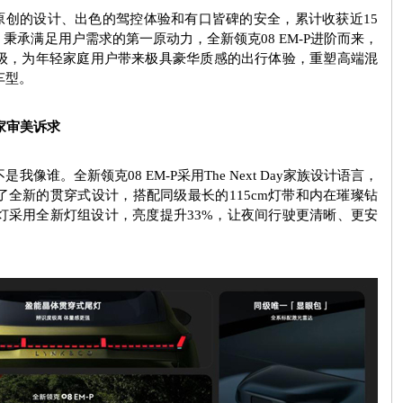
原创的设计、出色的驾控体验和有口皆碑的安全，累计收获近
15
，秉承满足用户需求的第一原动力，全新领克
08 EM-P
进阶而来，
级，为年轻家庭用户带来极具豪华质感的出行体验，重塑高端混
车型。
家审美诉求
不是我像谁。全新领克
08 EM-P
采用
The Next Day
家族设计语言，
行了全新的贯穿式设计，搭配同级最长的
115cm
灯带和内在璀璨钻
灯采用全新灯组设计，亮度提升
33%
，让夜间行驶更清晰、更安