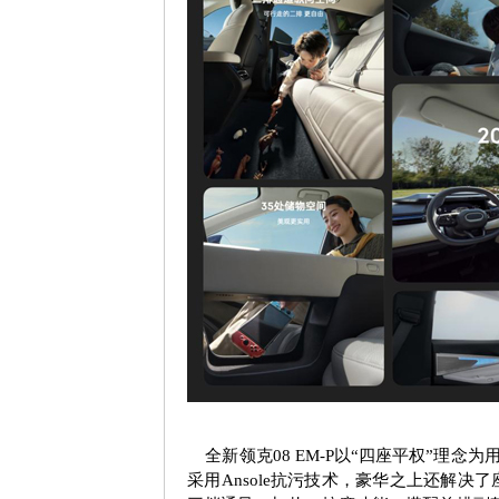
全新领克
08 EM-P
以“四座平权”理念为
采用
Ansole
抗污技术，豪华之上还解决了