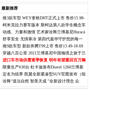
7
最新推荐
推3款车型 WEY拿铁DHT正式上市 售价15.98-
·
17.
柯米克拉力赛车版本 斯柯达第八款学生概念车
·
动感、力量和激情 艺术家诠释兰博基尼Huracá
·
舒享安全 无惧寒冷 第四代嘉华守护您的每一
·
次
推9款车型 新款奔腾T99上市 售价13.49-18.69
·
穿越八百公里 2021兰博基尼中国瀚境之旅于兰
·
进口车市场供需逐季恢复 明年有望重回百万辆
·
限量生产630台 杜卡迪发布Diavel 1260兰博基
·
定名为炫界 凯翼全新紧凑型SUV官图发布（组
·
图）
诠释“道法自然 智美天成 ”全新设计理念 众
·