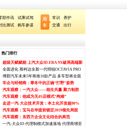
零部件讯
试乘试驾
常识
养护
对比测试
购车参谋
交通
出行
热门排行
超级天赋赋能 上汽大众ID.ERA 9X破局高端新
·
能
全面进化 斯柯达全新一代明锐OCTAVIA PRO
·
内饰
博郡汽车未来5年将推10款产品 多车型将全面
·
覆
车企与经销商：寒冬中的正确“打野”姿势
·
汽车观察：一汽大众——相生共赢 聚力制胜
·
汽车观察：他或为无4S店模式“殉难”
·
走进一汽-大众技术开发：本土化开发超80%
·
汽车观察：宝马在华提前锁定2019领先局面
·
汽车观察：东西方企业文化结合的典范
·
一汽-大众ID.代理制模式加速落地 代理商增至
·