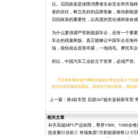
位。召回政策是保障消费者生命安全和市场秩
者的信任，树立良好的品牌形象，推动新能源
召回政策的重要性，以高度的责任感和使命感
为什么要强调严管新能源车企，还有一个重要
车企的残羹剩饭。真正能够让中国车企在海外
场，很快就会原形毕露，一地鸡毛。摩托车企
所以，中国汽车工业欲立于世界，必须严管。
汽车商务网来源于网络转载的文章信息是出于传递
图片内容和版权有疑议，请及时与我们联系。我们会
上一篇：
推4款车型 启源A07超长蓝鲸新车型 
12.99-14.99万元
相关文章
·
补齐高端MPV产品矩阵，尊界V800、V680全
围
·
批发量行业前三 奇瑞集团7月新能源销售12.9万