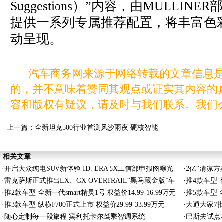
Suggestions）”内容，由MULLI
提供一系列专属推荐配置，将丰富色
动呈现。
汽车商务网来源于网络转载的文章信息是
的，并不意味着赞同其观点或证实其内容的
容和版权有疑议，请及时与我们联系。我们
上一篇：
全新坦克500行业首测风沙雨夜 硬核智能
安全挑战极限场景
相关文章
·
开启大众纯电SUV新体验 ID. ERA 5X工信部申报图曝光
·
2亿“清凉
·
雷克萨斯正式推出LX、GX OVERTRAIL“黑马藏金版”车
·
推4款车型 长
型
·
推2款车型 全新一代smart精灵1号 权益价14.99-16.99万元
·
推5款车型 全
·
推3款车型 纵横F700正式上市 权益价29.99-33.99万元
·
大通大家7
·
随心定制每一段旅程 宾利托卡尔驾乘智调系统
·
巴斯夫试点