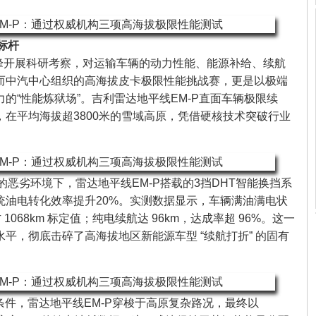
标杆
玛峰开展科研考察，对运输车辆的动力性能、能源补给、续航
而中汽中心组织的高海拔皮卡极限性能挑战赛，更是以极端
的“性能炼狱场”。吉利雷达地平线EM-P直面车辆极限续
在平均海拔超3800米的雪域高原，凭借硬核技术突破行业
的恶劣环境下，雷达地平线EM-P搭载的3挡DHT智能换挡系
统油电转化效率提升20%。实测数据显示，车辆满油满电状
 1068km 标定值；纯电续航达 96km，达成率超 96%。这一
平，彻底击碎了高海拔地区新能源车型 “续航打折” 的固有
苛条件，雷达地平线EM-P穿梭于高原复杂路况，最终以