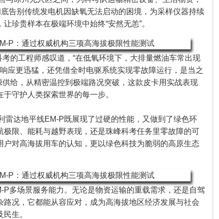
彻底告别传统发电机因缺氧无法启动的困境，为采样仪器持续
让珍贵样本在极端环境中始终“安然无恙”。
科考的工程师感叹道，“在低氧环境下，大排量燃油车常出现
力响应更迅猛，还凭借全时电驱系统实现零故障运行，是当之
能源供给，从精密温控到极端路况突破，这款皮卡用实战表现
在于守护人类探索世界的每一步。
利雷达地平线EM-P既展现了过硬的性能，又做到了绿色环
航极限、能耗与越野表现，还是珠峰科考任务里零故障的可
用户对高海拔用车的认知，更以绿色科技为脆弱的高原生态
M-P多场景服务能力。无论是物资运输的重载需求，还是自驾
杂路况，它都能从容应对，成为高海拔地区经济发展与社会
及民生。