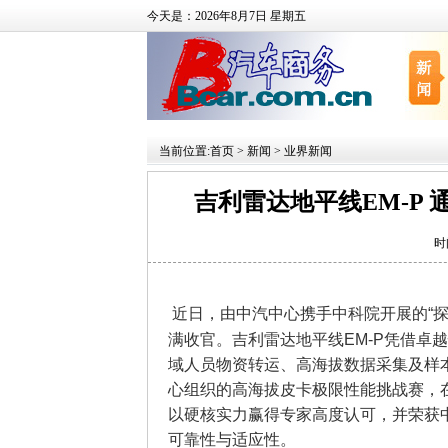
今天是：2026年8月7日 星期五
当前位置:
首页
>
新闻
>
业界新闻
吉利雷达地平线EM-P
时
近日，由中汽中心携手中科院开展的“
满收官。吉利雷达地平线EM-P凭借卓
域人员物资转运、高海拔数据采集及样
心组织的高海拔皮卡极限性能挑战赛，
以硬核实力赢得专家高度认可，并荣获
可靠性与适应性。