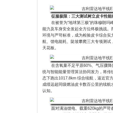
征服极限：三大测试树立皮卡性能
在被誉为“地球第三极”的珠穆朗
能力及车身安全发起全方位终极挑战。
环境与严苛标准，成为检验皮卡综合实力
航、馈电能耗、陡坡攀爬三大专项测试，
天花板。
在含氧量不足平原60%、气压骤降
统与智能能量管理算法协同发力，将传
态下跑出1017.8km 综合续航，逼近官方
成绩远超同级燃油皮卡数百公里的续航水
认知。
面对满油馈电、载重620kg的严