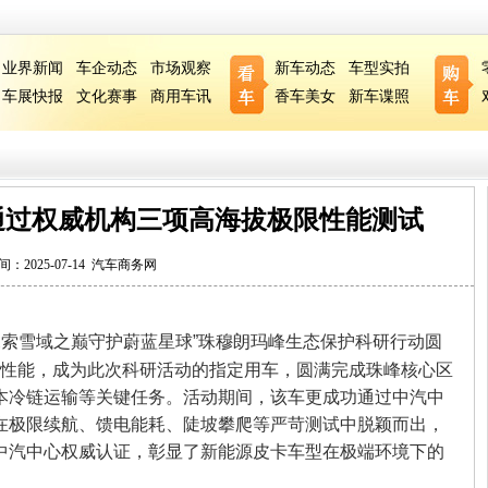
业界新闻
车企动态
市场观察
新车动态
车型实拍
车展快报
文化赛事
商用车讯
香车美女
新车谍照
 通过权威机构三项高海拔极限性能测试
间：2025-07-14
汽车商务网
探索雪域之巅守护蔚蓝星球”珠穆朗玛峰生态保护科研行动圆
越性能，成为此次科研活动的指定用车，圆满完成珠峰核心区
本冷链运输等关键任务。活动期间，该车更成功通过中汽中
在极限续航、馈电能耗、陡坡攀爬等严苛测试中脱颖而出，
中汽中心权威认证，彰显了新能源皮卡车型在极端环境下的