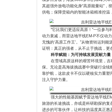
其超强外放电功能化身“高原能量站”，
供电；保障货箱内的智能冰箱精准控温，
“它比我们更适应高原！”一位参与
动力衰减，而雷达地平线EM-P不仅动
无愧的‘高原工作王’。”从物资转运到
证明：真正的强者，从不止于挑战，更
科学赋能：为可持续发展贡献力量
在雪域高原这样的艰苦环境里，吉
保。无论是高海拔挑战赛中突破行业续
靠护航，这款皮卡不仅以硬核实力重塑
注入守护力量。
强大的性能基因赋予雷达地平线E
旅游的长途挑战，亦或是科研勘探的复
进步的可靠伙伴，让科技的温度真正惠