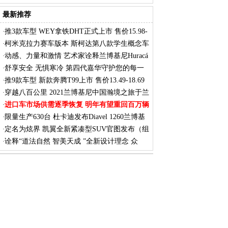
7
最新推荐
推3款车型 WEY拿铁DHT正式上市 售价15.98-
·
17.
柯米克拉力赛车版本 斯柯达第八款学生概念车
·
动感、力量和激情 艺术家诠释兰博基尼Huracá
·
舒享安全 无惧寒冷 第四代嘉华守护您的每一
·
次
推9款车型 新款奔腾T99上市 售价13.49-18.69
·
穿越八百公里 2021兰博基尼中国瀚境之旅于兰
·
进口车市场供需逐季恢复 明年有望重回百万辆
·
限量生产630台 杜卡迪发布Diavel 1260兰博基
·
定名为炫界 凯翼全新紧凑型SUV官图发布（组
·
图）
诠释“道法自然 智美天成 ”全新设计理念 众
·