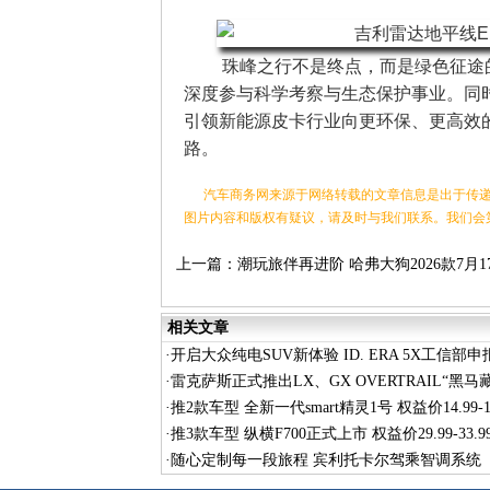
珠峰之行不是终点，而是绿色征途
深度参与科学考察与生态保护事业。同
引领新能源皮卡行业向更环保、更高效
路。
汽车商务网来源于网络转载的文章信息是出于传递
图片内容和版权有疑议，请及时与我们联系。我们会
上一篇：
潮玩旅伴再进阶 哈弗大狗2026款7月1
即将焕新上市
相关文章
·
开启大众纯电SUV新体验 ID. ERA 5X工信部
·
雷克萨斯正式推出LX、GX OVERTRAIL“黑马
型
·
推2款车型 全新一代smart精灵1号 权益价14.99-1
·
推3款车型 纵横F700正式上市 权益价29.99-33.
·
随心定制每一段旅程 宾利托卡尔驾乘智调系统