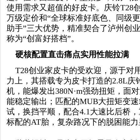
使用需求又超值的好皮卡。庆铃T28
万级定价和“全球标准好底色、同级
助手”三大优势，精准契合了泸州创
称为“创富好搭档”。
硬核配置直击痛点实用性能拉满
T28创业家皮卡的受欢迎，源于对
力上，其搭载专为皮卡打造的2.8L庆
机，能爆发出380N·m强劲扭矩，面
能稳定输出；匹配的MUB大扭矩变速
试，换挡平顺，配合4.1大速比后桥
标配的AT胎，复杂路况下的脱困能力