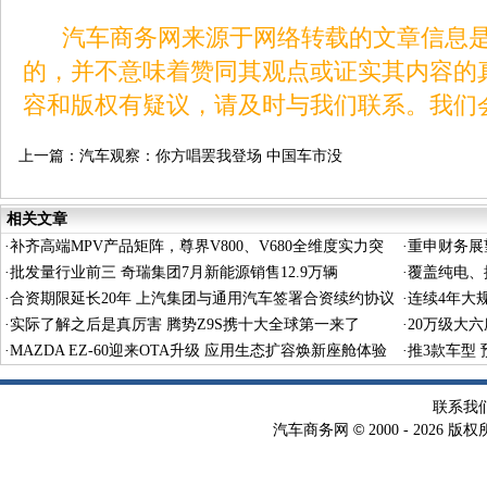
汽车商务网来源于网络转载的文章信息是
的，并不意味着赞同其观点或证实其内容的
容和版权有疑议，请及时与我们联系。我们
上一篇：
汽车观察：你方唱罢我登场 中国车市没
有赢者通吃
相关文章
·
补齐高端MPV产品矩阵，尊界V800、V680全维度实力突
·
重申财务展
围
·
批发量行业前三 奇瑞集团7月新能源销售12.9万辆
·
覆盖纯电、
·
合资期限延长20年 上汽集团与通用汽车签署合资续约协议
·
连续4年大
·
实际了解之后是真厉害 腾势Z9S携十大全球第一来了
·
20万级大
·
MAZDA EZ-60迎来OTA升级 应用生态扩容焕新座舱体验
·
推3款车型 预
联系我
©
汽车商务网
2000 -
2026 版