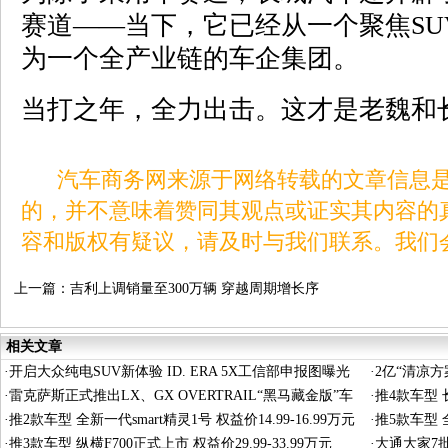
赛道——当下，它已经从一个聚焦SU
为一个全产业链的车企集团。
当打之年，全力出击。这才是老魏和
汽车商务网来源于网络转载的文章信息是
的，并不意味着赞同其观点或证实其内容的
容和版权有疑议，请及时与我们联系。我们
上一篇：
吉利上调销量至300万辆 穿越周期增长序
幕刚拉开
相关文章
·
开启大众纯电SUV新体验 ID. ERA 5X工信部申报图曝光
·
2亿“清凉
·
雷克萨斯正式推出LX、GX OVERTRAIL“黑马藏金版”车
·
推4款车型 长
型
·
推2款车型 全新一代smart精灵1号 权益价14.99-16.99万元
·
推5款车型 全
·
推3款车型 纵横F700正式上市 权益价29.99-33.99万元
·
大通大家7