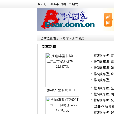
今天是：2026年8月8日 星期六
当前位置:
首页
>
看车
>
新车动态
新车动态
推3款车型 奇
推7款车型 雷
推3款车型 领克
推5款车型 奇
推3款车型 iC
推3款车型 全
推4款车型 长城H10正
推5款车型 阿
推6款车型 MG
CMF创新鼻祖
推3款车型 起亚