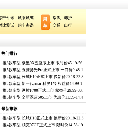
零部件讯
试乘试驾
常识
养护
对比测试
购车参谋
交通
出行
热门排行
推3款车型 极氪9X五座版上市 限时价45.19-56.
·
推5款车型 五菱扬光Pro正式上市 一口价9.48-1
·
推4款车型 长城H10正式上市 换新价20.18-22.3
·
推2款车型 新一代smart精灵1号 权益价14.99-1
·
推3款车型 纵横F700正式上市 权益价29.99-33.
·
推5款车型 全新深蓝S05上市 优惠价11.59-14.4
·
最新推荐
推4款车型 长城H10正式上市 换新价20.18-22.3
·
推4款车型 领克07GT正式上市 限时价14.58-19.
·